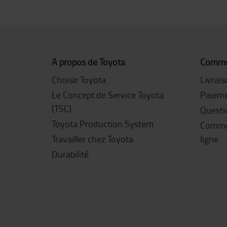
A propos de Toyota
Commen
Choisir Toyota
Livrai
Le Concept de Service Toyota
Paiem
(TSC)
Questi
Toyota Production System
Commen
Travailler chez Toyota
ligne
Durabilité