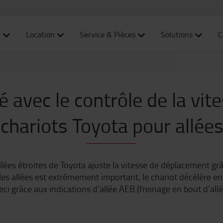
n
Location
Service & Pièces
Solutions
C
é avec le contrôle de la vite
 chariots Toyota pour allées
es étroites de Toyota ajuste la vitesse de déplacement grâc
 les allées est extrêmement important, le chariot décélère en t
eci grâce aux indications d'allée AEB (freinage en bout d'allée