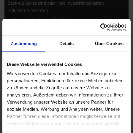
Back-up Gerät sind oder Ihre Investitionskosten
reduzieren möchten.
Garantierte Toyota Qualität
Inklusive Garantie
ENTDECKEN SIE MEHR
Zustimmung
Details
Über Cookies
Diese Webseite verwendet Cookies
Wir verwenden Cookies, um Inhalte und Anzeigen zu
personalisieren, Funktionen für soziale Medien anbieten
zu können und die Zugriffe auf unsere Website zu
analysieren. Außerdem geben wir Informationen zu Ihrer
Verwendung unserer Website an unsere Partner für
soziale Medien, Werbung und Analysen weiter. Unsere
Das Unternehmen
Partner führen diese Informationen möglicherweise mit
Darum Toyota!
weiteren Daten zusammen, die Sie ihnen bereitgestellt
haben oder die sie im Rahmen Ihrer Nutzung der Dienste