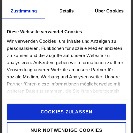
Vierwegepalette oder
EUR-Flachpalette
Zustimmung
Details
Über Cookies
Hierbei handelt es sich um eine hölzerne
Palettenkonstruktion, bestehend aus einem Oberdeck
mit Bodenträgern in der Mitte und an den zwei
Diese Webseite verwendet Cookies
Längsseiten, welche durch Klötze miteinander
Wir verwenden Cookies, um Inhalte und Anzeigen zu
verbunden sind. An den beiden kurzen Seiten wurden
personalisieren, Funktionen für soziale Medien anbieten
die Bodenträger ausgespart, was einen problemlosen
zu können und die Zugriffe auf unsere Website zu
Einsatz von Gabelhubwagen und Staplern mit
analysieren. Außerdem geben wir Informationen zu Ihrer
Stützarmen ermöglicht.
Verwendung unserer Website an unsere Partner für
soziale Medien, Werbung und Analysen weiter. Unsere
Stapler mit freitragenden Gabeln können diesen
Partner führen diese Informationen möglicherweise mit
Palettentyp von allen vier Seiten aufnehmen. Die
weiteren Daten zusammen, die Sie ihnen bereitgestellt
angefasten Klötze und Bodenträger erleichtern das
haben oder die sie im Rahmen Ihrer Nutzung der Dienste
Einspuren der Gabelzinken. Dieser Palettentyp ist in
gesammelt haben.
ganz Europa (mit Ausnahme von Grossbritannien) sehr
COOKIES ZULASSEN
weit verbreitet.
NUR NOTWENDIGE COOKIES
Palette mit Bodenbrettern