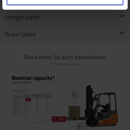
Stringer pallet
Bearer pallet
Das könnte Sie auch interessieren