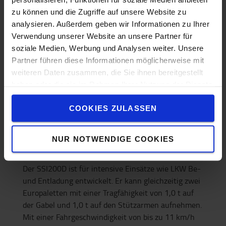
zu können und die Zugriffe auf unsere Website zu
analysieren. Außerdem geben wir Informationen zu Ihrer
Verwendung unserer Website an unsere Partner für
soziale Medien, Werbung und Analysen weiter. Unsere
Partner führen diese Informationen möglicherweise mit
weiteren Daten zusammen, die Sie ihnen bereitgestellt
haben oder die sie im Rahmen Ihrer Nutzung der Dienste
gesammelt haben.
COOKIES ZULASSEN
Modulares Lithium-Ionen-
NUR NOTWENDIGE COOKIES
Batteriekonzept
Der SSI200D ist für intensive Einsätze wie LKW Be-
und Entladung entwickelt. Er kann gleichzeitig zwei
Europaletten mit einer Tragfähigkeit von 1,0 t auf
der Gabel und 1,0 t auf den Stützarmen aufnehmen.
Mit einer Fahrgeschwindigkeit von bis zu 11 km/h