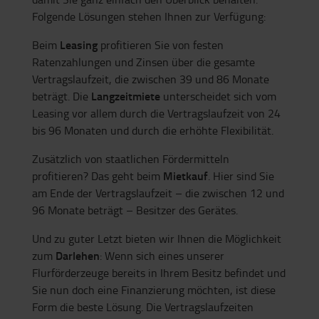
einer Hand
– auch die Finanzierung beim
Gabelstapler-Verleih. Wir bieten Ihnen ein speziell
auf Ihre Bedürfnisse zugeschnittenes Angebot,
damit Sie ganz einfach den Überblick behalten.
Folgende Lösungen stehen Ihnen zur Verfügung:
Leasing
Beim
profitieren Sie von festen
Ratenzahlungen und Zinsen über die gesamte
Vertragslaufzeit, die zwischen 39 und 86 Monate
Langzeitmiete
beträgt. Die
unterscheidet sich vom
Leasing vor allem durch die Vertragslaufzeit von 24
bis 96 Monaten und durch die erhöhte Flexibilität.
Zusätzlich von staatlichen Fördermitteln
Mietkauf
profitieren? Das geht beim
. Hier sind Sie
am Ende der Vertragslaufzeit – die zwischen 12 und
96 Monate beträgt – Besitzer des Gerätes.
Und zu guter Letzt bieten wir Ihnen die Möglichkeit
Darlehen
zum
: Wenn sich eines unserer