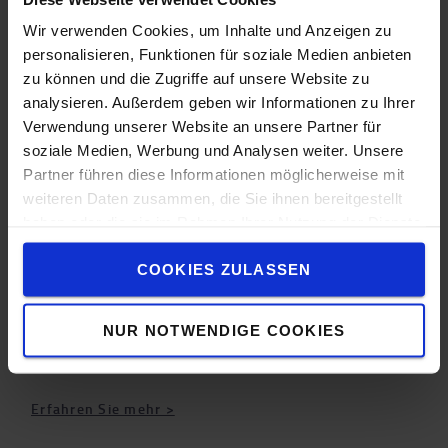
Synergien für die Logistik- und Baubranche
Wir verwenden Cookies, um Inhalte und Anzeigen zu
Seit August 2021 machen die Toyota Material
personalisieren, Funktionen für soziale Medien anbieten
Handling Schweiz AG und die UP Group gemeinsame
zu können und die Zugriffe auf unsere Website zu
Sache
analysieren. Außerdem geben wir Informationen zu Ihrer
Verwendung unserer Website an unsere Partner für
Erfahren Sie mehr >
soziale Medien, Werbung und Analysen weiter. Unsere
Partner führen diese Informationen möglicherweise mit
weiteren Daten zusammen, die Sie ihnen bereitgestellt
7 Gründe für einen Mietstapler
haben oder die sie im Rahmen Ihrer Nutzung der Dienste
gesammelt haben.
Auch wenn Ihr Lagerbetrieb reibungslos läuft und Sie
COOKIES ZULASSEN
mit Ihrer Flotte an Flurförderzeugen zufrieden sind,
kann es vorkommen, dass Sie für die Bewältigung
NUR NOTWENDIGE COOKIES
von Nachfragespitzen etwas zusätzliche
Unterstützung benötigen.
Erfahren Sie mehr >