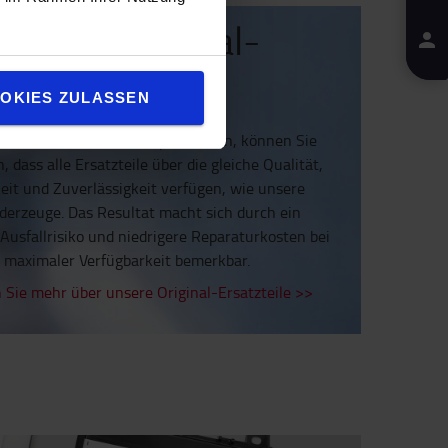
Toyota Original-
Ersatzteile
OKIES ZULASSEN
 bei uns im Online-Shop bestellen, können Sie
n, dass alle Ersatzteile über die gleiche Qualität,
eit und Zuverlässigkeit verfügen, wie unsere
rderzeuge. Das Resultat macht sich durch ein
Ausfallrisiko und niedrigere Reparaturkosten bei
maximaler Verfügbarkeit bemerkbar.
 Sie mehr über unsere Original-Ersatzteile >>