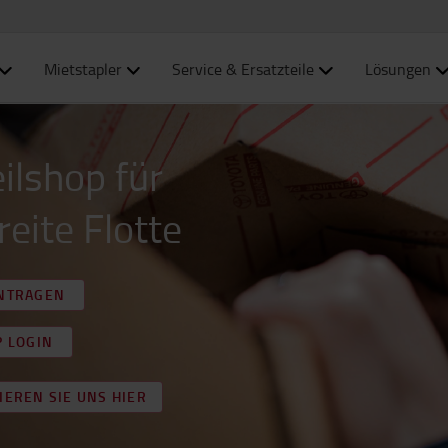
Mietstapler
Service & Ersatzteile
Lösungen
ilshop für
reite Flotte
ANTRAGEN
P LOGIN
EREN SIE UNS HIER