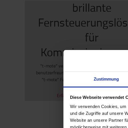
brillante
Fernsteuerungslö
für
Kommissionierger
"t-mote" verfügt über eine kleine, ergonomi
benutzerfreundliche Kommissioniergerät-Fern
"t-mote" Fernbedienungen und Ladegeräte 
Zustimmung
Ersatzteil-Shop
erhältlich.
Erfahren sie mehr über "t-mote" >>
Diese Webseite verwendet 
Wir verwenden Cookies, um I
und die Zugriffe auf unsere 
Website an unsere Partner fü
möglicherweise mit weiteren