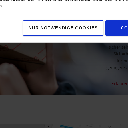
n.
NUR NOTWENDIGE COOKIES
CO
Wenn Sie
sicher sei
Sicherh
Flurfö
geringeres 
Erfahren