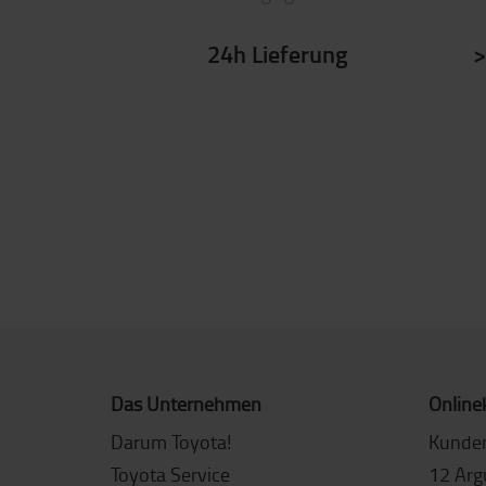
24h Lieferung
>
Besuchen Sie unseren neue
Zubehör-Sho
p!
HIER KLICKEN
Das Unternehmen
Online
Darum Toyota!
Kunde
Toyota Service
12 Arg