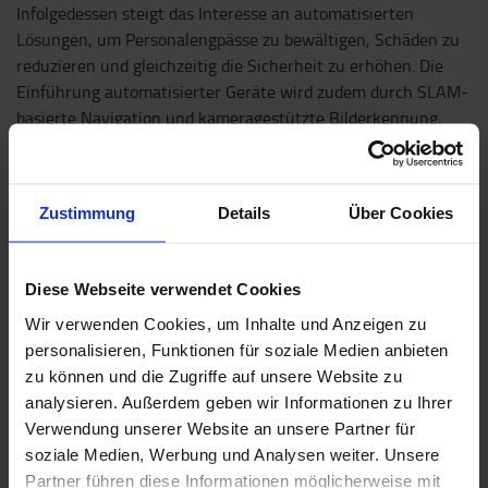
Infolgedessen steigt das Interesse an automatisierten
Lösungen, um Personalengpässe zu bewältigen, Schäden zu
reduzieren und gleichzeitig die Sicherheit zu erhöhen. Die
Einführung automatisierter Geräte wird zudem durch SLAM-
basierte Navigation und kameragestützte Bilderkennung,
unterstützt durch künstliche Intelligenz (KI), erleichtert. Die
rasanten Fortschritte im Bereich der KI bieten erhebliche
Vorteile für Logistikprozesse, insbesondere in den Bereichen
Zustimmung
Details
Über Cookies
Qualitätskontrolle, Auftragsverifizierung und Prognosen.
Weitere zentrale technologische Entwicklungen, die im
diesjährigen Bericht „Trends in der Logistik 2025“
Diese Webseite verwendet Cookies
hervorgehoben werden, betreffen den Energiesektor. Der
Wir verwenden Cookies, um Inhalte und Anzeigen zu
Fokus liegt weiterhin auf der
Elektrifizierung
sowie auf
personalisieren, Funktionen für soziale Medien anbieten
alternativen kohlenstoffarmen Kraftstoffen und Wasserstoff.
zu können und die Zugriffe auf unsere Website zu
Gleichzeitig wird betont, dass eine verbesserte Planung und
analysieren. Außerdem geben wir Informationen zu Ihrer
eine effizientere Nutzung von Fahrzeugen – sowohl im
Verwendung unserer Website an unsere Partner für
Straßenverkehr als auch in internen Abläufen –
soziale Medien, Werbung und Analysen weiter. Unsere
entscheidend zur Reduzierung von Emissionen beitragen.
Partner führen diese Informationen möglicherweise mit