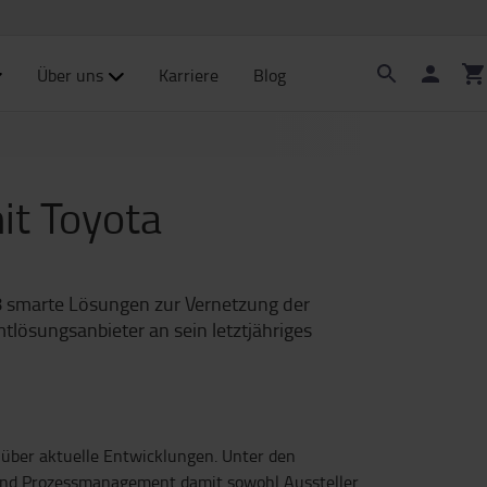
Über uns
Karriere
Blog
it Toyota
8 smarte Lösungen zur Vernetzung der
tlösungsanbieter an sein letztjähriges
 über aktuelle Entwicklungen. Unter den
en und Prozessmanagement damit sowohl Aussteller