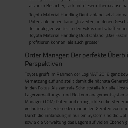
als auch Besucher, sich mit diesem Thema auseina
Toyota Material Handling Deutschland setzt einma
Potenziale heben kann. „In Zeiten, in denen Gesch
Technologien weiter in den Fokus und schaffen neue
Toyota Material Handling Deutschland. „Das Faszi
profitieren können, als auch grosse."
Order Manager: Der perfekte Überbli
Perspektiven
Toyota greift im Rahmen der LogiMAT 2018 ganz be
Vernetzung auf und stellt damit die nächste Genera
in den Fokus. Als zentrale Schnittstelle für alle Hos
Lagerverwaltungs- und Flottenmanagementsysteme) 
Manager (TOM) Daten und ermöglicht so die Steuerun
vollautomatisierten oder manuellen Geräten von nu
Durch die Einbindung in nur ein System sind die Op
sowie die Verwaltung des Lagers auf vielen Ebenen gl