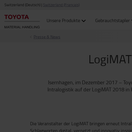
Switzerland (Deutsch)
|
Switzerland (Français)
Unsere Produkte
Gebrauchtstapler
Presse & News
LogiMAT 
Isernhagen, im Dezember 2017 – Toyo
Intralogistik auf der LogiMAT 2018 in
Die Veranstalter der LogiMAT bringen erneut Intr
Schlagworten digital, vernetzt und innovativ insp