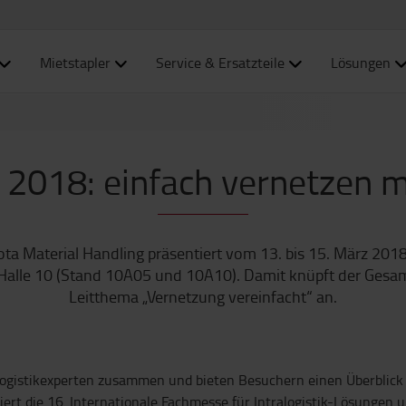
Mietstapler
Service & Ersatzteile
Lösungen
2018: einfach vernetzen m
ta Material Handling präsentiert vom 13. bis 15. März 201
 Halle 10 (Stand 10A05 und 10A10). Damit knüpft der Gesam
Leitthema „Vernetzung vereinfacht“ an.
alogistikexperten zusammen und bieten Besuchern einen Überblick
iriert die 16. Internationale Fachmesse für Intralogistik-Lösung