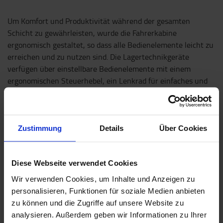
Um Komfort und Produktivität während der gesamten
Schicht zu gewährleisten, wurde die Fahrerkabine
ergonomisch gestaltet, so dass alle Bedienelemente leicht zu
erreichen und zu nutzen sind. Die Lagertechnikgeräte
verfügen über einstellbare Bedienelemente mit einem
ergonomischen Steuerhebel, ein Lenkrad für einfaches und
reibungsloses Manövrieren sowie einen Touchscreen mit
allen Einstellungsmöglichkeiten. Ein optimal auf den
Bedienenden einstellbarer Stehstuhl, ein gedämpfter Boden
und eine gute Rundumsicht tragen zu einer optimalen
Zustimmung
Details
Über Cookies
Produktivität und Effizienz der Bediener bei.
Diese Webseite verwendet Cookies
Ausgezeichnetes RED-Designkonzept
Wir verwenden Cookies, um Inhalte und Anzeigen zu
Der mit dem iF Design Award in Gold ausgezeichnete BT
personalisieren, Funktionen für soziale Medien anbieten
Staxio SSI200D ist das jüngste Ergebnis des Radical Energy
zu können und die Zugriffe auf unsere Website zu
Design-Projekt (RED) von Toyota Material Handling. Ganz im
analysieren. Außerdem geben wir Informationen zu Ihrer