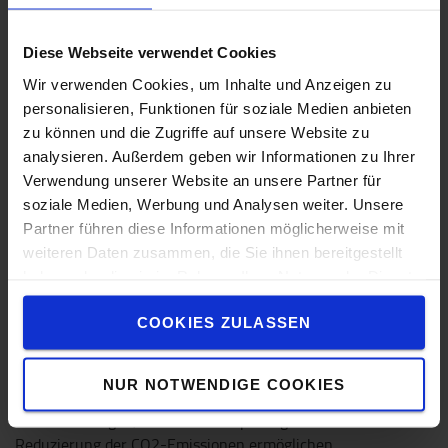
Diese Webseite verwendet Cookies
Wir verwenden Cookies, um Inhalte und Anzeigen zu
personalisieren, Funktionen für soziale Medien anbieten
zu können und die Zugriffe auf unsere Website zu
analysieren. Außerdem geben wir Informationen zu Ihrer
Verwendung unserer Website an unsere Partner für
soziale Medien, Werbung und Analysen weiter. Unsere
Partner führen diese Informationen möglicherweise mit
weiteren Daten zusammen, die Sie ihnen bereitgestellt
haben oder die sie im Rahmen Ihrer Nutzung der Dienste
gesammelt haben.
Intelligente Lithium-Ionen-Energiepakete
COOKIES ZULASSEN
Erhältlich mit verschiedenen intelligenten Energiepaketen,
die auf Ihren Einsatzfall abgestimmt werden. Basierend auf
NUR NOTWENDIGE COOKIES
Toyotas eigenen energieeffizienten Lithium-Ionen-
Batterielösungen, die Kosteneinsparungen und eine
Reduzierung der CO2-Emissionen ermöglichen.