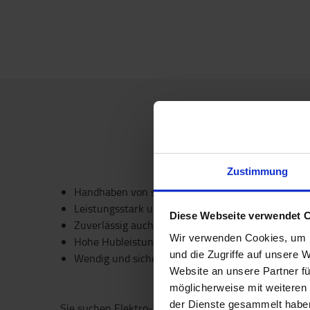
Zustimmung
Handhaben von schweren Lasten
Leistungsstark und energieeffizient
Diese Webseite verwendet 
Zuverlässig auch unter schwierigen Bedingungen
Wir verwenden Cookies, um I
Hohe Hubleistung
und die Zugriffe auf unsere 
Wendig und sicher beim Manövrieren
Website an unsere Partner fü
möglicherweise mit weiteren
der Dienste gesammelt habe
Sie suchen Elektro-Gabelstapler mit hoher Nenntrag