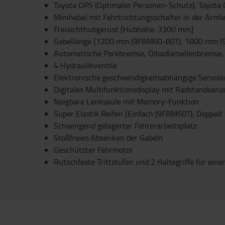
Toyota OPS (Optimaler Personen-Schutz), Toyota 
Minihebel mit Fahrtrichtungsschalter in der Armle
Freisichthubgerüst [Hubhöhe: 3300 mm]
Gabellänge [1200 mm (9FBM60-80T), 1800 mm (
Automatische Parkbremse, Ölbadlamellenbremse, 
4 Hydraulikventile
Elektronische geschwindigkeitsabhängige Servol
Digitales Multifunktionsdisplay mit Radstandsanz
Neigbare Lenksäule mit Memory-Funktion
Super Elastik Reifen [Einfach (9FBM60T); Doppel
Schwingend gelagerter Fahrerarbeitsplatz
Stoßfreies Absenken der Gabeln
Geschützter Fahrmotor
Rutschfeste Trittstufen und 2 Haltegriffe für eine