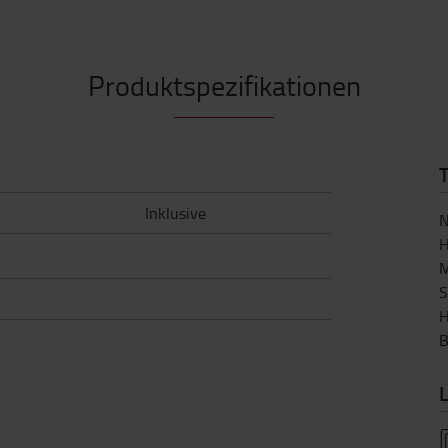
Produktspezifikationen
Inklusive
N
H
M
S
H
B
L