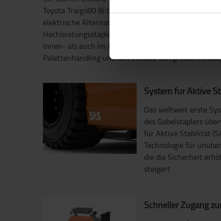
Toyota Traigo80 (6 bis 8 Tonnen) ist die geräuscharme
elektrische Alternative zu verbrennungsmotorisch a
Hochleistungsstaplern. Diese Baureihe wurde für an
Innen- als auch im Außenbereich konzipiert. Die rob
Palettenhandling und den Einsatz von großen Anbau
System für Aktive Sta
Das weltweit erste Syst
des Gabelstaplers übe
für Aktive Stabilität (S
Technologie für unübert
die die Sicherheit erhö
steigert.
Schneller Zugang zur