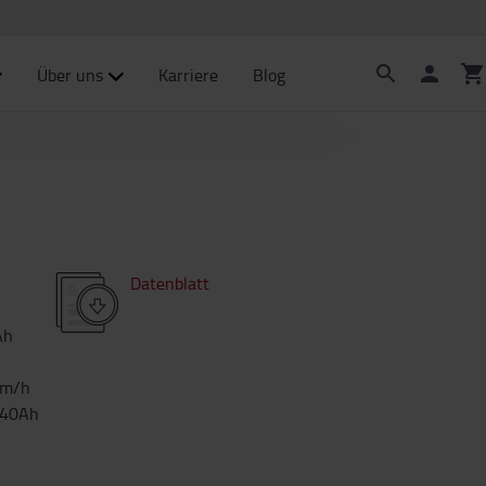
Über uns
Karriere
Blog
Datenblatt
Ah
km/h
240Ah