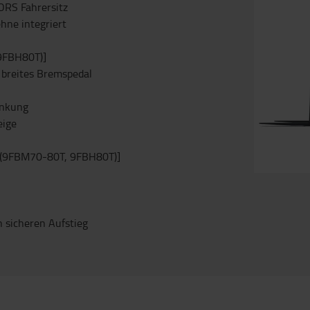
ORS Fahrersitz
hne integriert
9FBH80T)]
breites Bremspedal
enkung
eige
t (9FBM70-80T, 9FBH80T)]
n sicheren Aufstieg