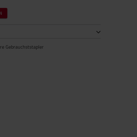
N
ere Gebrauchststapler