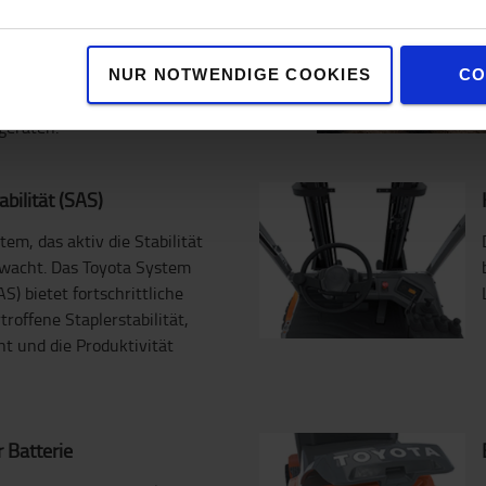
, effiziente und leistungsstarke
ngetriebenen
spruchsvolle Einsätze sowohl im
NUR NOTWENDIGE COOKIES
CO
uste Bauweise ermöglicht Multi-
geräten.
bilität (SAS)
em, das aktiv die Stabilität
rwacht. Das Toyota System
AS) bietet fortschrittliche
roffene Staplerstabilität,
ht und die Produktivität
 Batterie