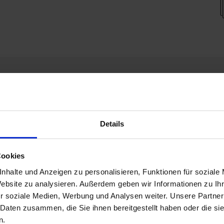
Eigenschaften
Details
Cookies
nhalte und Anzeigen zu personalisieren, Funktionen für soziale
Website zu analysieren. Außerdem geben wir Informationen zu I
r soziale Medien, Werbung und Analysen weiter. Unsere Partner
 Daten zusammen, die Sie ihnen bereitgestellt haben oder die s
n.
kraft für schwere Einsätze? Der