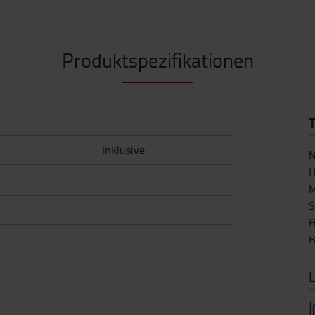
Produktspezifikationen
Inklusive
N
H
M
S
H
B
L