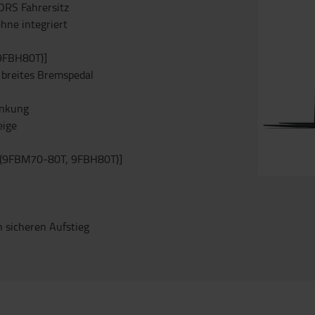
ORS Fahrersitz
hne integriert
9FBH80T)]
breites Bremspedal
enkung
eige
t (9FBM70-80T, 9FBH80T)]
n sicheren Aufstieg