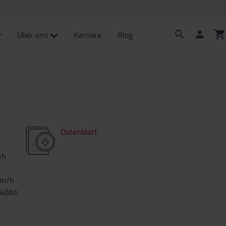
Über uns
Karriere
Blog
Datenblatt
Ah
km/h
240Ah