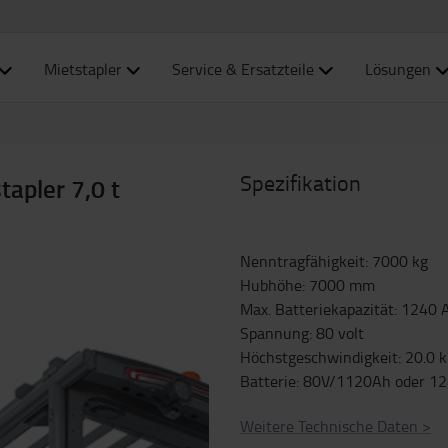
Mietstapler
Service & Ersatzteile
Lösungen
Spezifikation
tapler 7,0 t
Nenntragfähigkeit
:
7000
kg
Hubhöhe
:
7000
mm
Max. Batteriekapazität
:
1240
Spannung
:
80
volt
Höchstgeschwindigkeit
:
20.0
Batterie
:
80V/1120Ah oder 1
Weitere Technische Daten
>