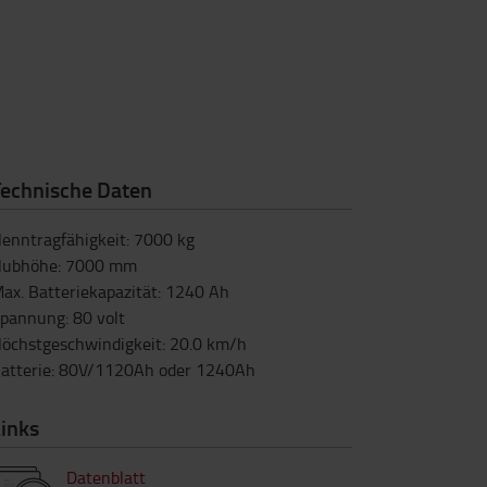
Technische Daten
enntragfähigkeit
:
7000
kg
ubhöhe
:
7000
mm
ax. Batteriekapazität
:
1240
Ah
pannung
:
80
volt
öchstgeschwindigkeit
:
20.0
km/h
atterie
:
80V/1120Ah oder 1240Ah
inks
Datenblatt