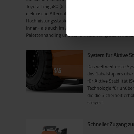
Toyota Traigo80 (6 bis 8 Tonnen) ist die geräuscharme
elektrische Alternative zu verbrennungsmotorisch a
Hochleistungsstaplern. Diese Baureihe wurde für an
Innen- als auch im Außenbereich konzipiert. Die rob
Palettenhandling und den Einsatz von großen Anbau
System für Aktive Sta
Das weltweit erste Syst
des Gabelstaplers übe
für Aktive Stabilität (S
Technologie für unübert
die die Sicherheit erhö
steigert.
Schneller Zugang zur