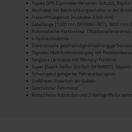
Toyota OPS (Optimaler Personen-Schutz), Toyota 
Minihebel mit Fahrtrichtungsschalter in der Armle
Freisichthubgerüst [Hubhöhe: 3300 mm]
Gabellänge [1200 mm (9FBM60-80T), 1800 mm (
Automatische Parkbremse, Ölbadlamellenbremse, 
4 Hydraulikventile
Elektronische geschwindigkeitsabhängige Servol
Digitales Multifunktionsdisplay mit Radstandsanz
Neigbare Lenksäule mit Memory-Funktion
Super Elastik Reifen [Einfach (9FBM60T); Doppel
Schwingend gelagerter Fahrerarbeitsplatz
Stoßfreies Absenken der Gabeln
Geschützter Fahrmotor
Rutschfeste Trittstufen und 2 Haltegriffe für eine