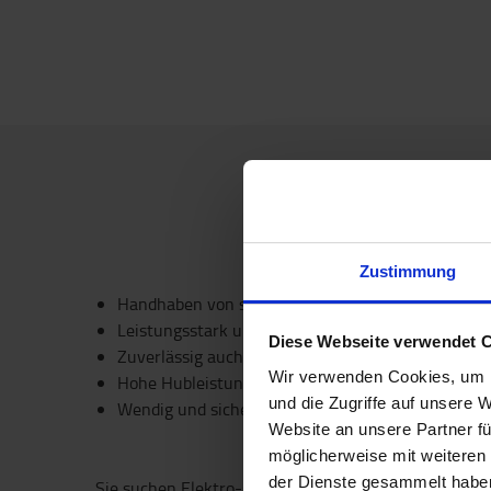
Zustimmung
Handhaben von schweren Lasten
Leistungsstark und energieeffizient
Diese Webseite verwendet 
Zuverlässig auch unter schwierigen Bedingungen
Wir verwenden Cookies, um I
Hohe Hubleistung
und die Zugriffe auf unsere 
Wendig und sicher beim Manövrieren
Website an unsere Partner fü
möglicherweise mit weiteren
der Dienste gesammelt habe
Sie suchen Elektro-Gabelstapler mit hoher Nenntrag