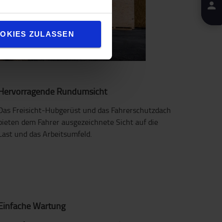
OKIES ZULASSEN
Hervorragende Rundumsicht
Das Freisicht-Hubgerüst und das Fahrerschutzdach
bieten dem Fahrer ausgezeichnete Sicht auf die
Last und das Arbeitsumfeld.
Einfache Wartung