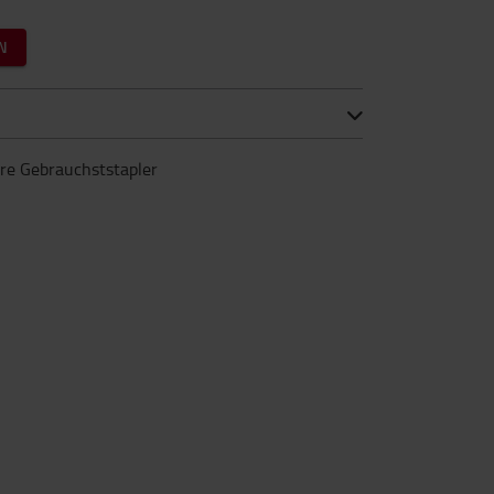
N
ere Gebrauchststapler