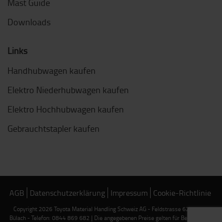
Mast Guide
Downloads
Links
Handhubwagen kaufen
Elektro Niederhubwagen kaufen
Elektro Hochhubwagen kaufen
Gebrauchtstapler kaufen
AGB
Datenschutzerklärung
Impressum
Cookie-Richtlinie
Copyright 2026 Toyota Material Handling Schweiz AG - Feldstrasse 62 - 8180
Bülach - Telefon: 0844 869 682 | Die angegebenen Preise gelten für Bestellungen