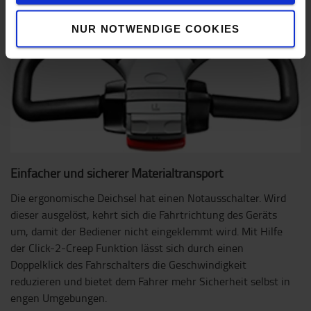
NUR NOTWENDIGE COOKIES
Einfacher und sicherer Materialtransport
Die ergonomische Deichsel hat einen Notausschalter. Wird
dieser ausgelöst, kehrt sich die Fahrtrichtung des Geräts
um, damit der Bediener nicht eingeklemmt wird. Mit Hilfe
der Click-2-Creep Funktion lässt sich durch einen
Doppelklick des Fahrschalters die Geschwindigkeit
reduzieren und bietet dem Fahrer mehr Sicherheit selbst in
engen Umgebungen.