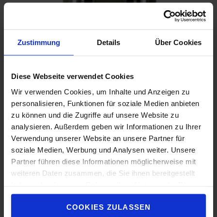
Zustimmung
Details
Über Cookies
Diese Webseite verwendet Cookies
Wir verwenden Cookies, um Inhalte und Anzeigen zu
Ausgezeichnete Sicht
personalisieren, Funktionen für soziale Medien anbieten
zu können und die Zugriffe auf unsere Website zu
Dank Freisicht-Hubgerüst und freiem Blick auf die
analysieren. Außerdem geben wir Informationen zu Ihrer
Gabelspitzen von seiner Position aus, verliert der Bediener
Verwendung unserer Website an unsere Partner für
das Arbeitsumfeld nie aus den Augen.
soziale Medien, Werbung und Analysen weiter. Unsere
Partner führen diese Informationen möglicherweise mit
weiteren Daten zusammen, die Sie ihnen bereitgestellt
haben oder die sie im Rahmen Ihrer Nutzung der Dienste
gesammelt haben.
COOKIES ZULASSEN