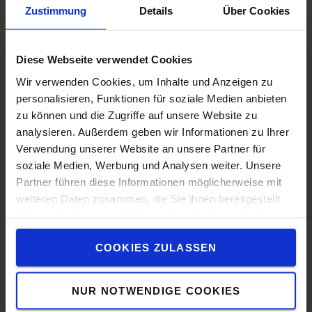
Zustimmung
Details
Über Cookies
Diese Webseite verwendet Cookies
Wir verwenden Cookies, um Inhalte und Anzeigen zu
Das Unternehmen
personalisieren, Funktionen für soziale Medien anbieten
zu können und die Zugriffe auf unsere Website zu
Darum Toyota!
analysieren. Außerdem geben wir Informationen zu Ihrer
Verwendung unserer Website an unsere Partner für
Toyota Service
soziale Medien, Werbung und Analysen weiter. Unsere
Toyota Produktionssystem
Partner führen diese Informationen möglicherweise mit
weiteren Daten zusammen, die Sie ihnen bereitgestellt
Arbeiten bei Toyota
haben oder die sie im Rahmen Ihrer Nutzung der Dienste
gesammelt haben.
Nachhaltigkeit bei Toyota Material Handling
COOKIES ZULASSEN
Onlinekauf
NUR NOTWENDIGE COOKIES
Kundensupport