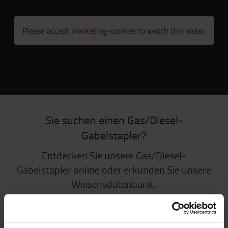
Please
accept marketing-cookies
to watch this video.
Sie suchen einen Gas/Diesel-
Gabelstapler?
Entdecken Sie unsere Gas/Diesel-
Gabelstapler online oder erkunden Sie unsere
Wissensdatenbank.
GAS/DIESEL-GABELSTAPLER
WISSENSDATENBANK