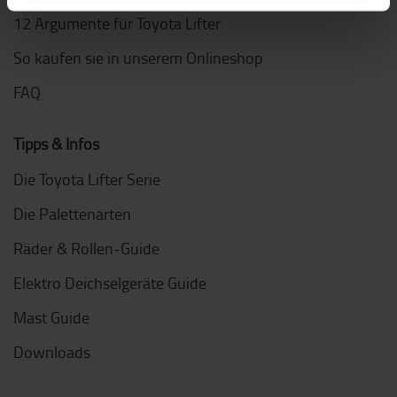
12 Argumente für Toyota Lifter
So kaufen sie in unserem Onlineshop
FAQ
Tipps & Infos
Die Toyota Lifter Serie
Die Palettenarten
Räder & Rollen-Guide
Elektro Deichselgeräte Guide
Mast Guide
Downloads