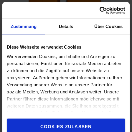
Zustimmung
Details
Über Cookies
Auswahl Gerätebreite
1050 mm oder 1250 mm breite Fahrgestelle sind je nach
Hubhöhe und Tragfähigkeitsanforderung erhältlich.
Diese Webseite verwendet Cookies
Wir verwenden Cookies, um Inhalte und Anzeigen zu
personalisieren, Funktionen für soziale Medien anbieten
zu können und die Zugriffe auf unsere Website zu
analysieren. Außerdem geben wir Informationen zu Ihrer
Verwendung unserer Website an unsere Partner für
soziale Medien, Werbung und Analysen weiter. Unsere
Partner führen diese Informationen möglicherweise mit
weiteren Daten zusammen, die Sie ihnen bereitgestellt
haben oder die sie im Rahmen Ihrer Nutzung der Dienste
gesammelt haben.
COOKIES ZULASSEN