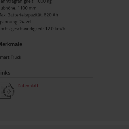
enntragfähigkeit
:
1000
kg
ubhöhe
:
1100
mm
ax. Batteriekapazität
:
620
Ah
pannung
:
24
volt
öchstgeschwindigkeit
:
12.0
km/h
Merkmale
mart Truck
inks
Datenblatt