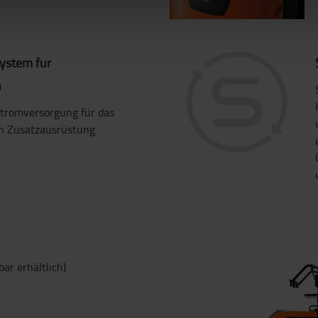
ystem für
n
Stromversorgung für das
n Zusatzausrüstung.
ar erhältlich)