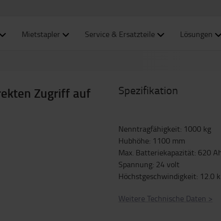
Mietstapler
Service & Ersatzteile
Lösungen
Spezifikation
rekten Zugriff auf
Nenntragfähigkeit
:
1000
kg
Hubhöhe
:
1100
mm
Max. Batteriekapazität
:
620
A
Spannung
:
24
volt
Höchstgeschwindigkeit
:
12.0
Weitere Technische Daten
>