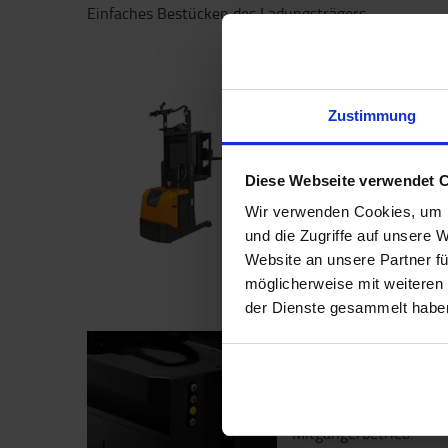
Einfaches Bestücken des Ladungsträgers.
"Man-up"-Kommissi
Zustimmung
Der OSE100 ermöglicht
die 3. Ebene. Die Platt
Diese Webseite verwendet 
zu 1,2 m.
Wir verwenden Cookies, um I
und die Zugriffe auf unsere 
Website an unsere Partner fü
möglicherweise mit weiteren
der Dienste gesammelt habe
Mitgänger-Funktion
Mitgänger-Tasten an d
das Heben- und Senken
Mitgängerbetrieb.