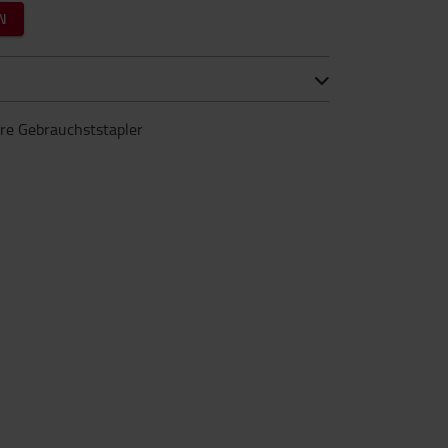
N
ere Gebrauchststapler