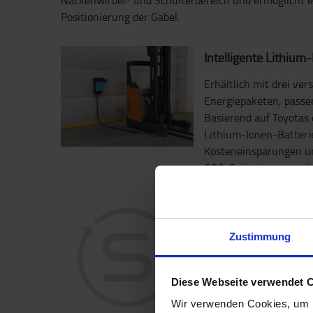
Nackenwirbel- und Schulterbereich und ermöglicht e
Positionierung der Gabel.
Intelligente Lithium
Erhältlich mit drei ver
Energiepaketen, passe
Basierend auf Toyotas 
Lithium-Ionen-Batteri
Kosteneinsparungen un
CO2-Emissionen ermög
Smart Truck
Zustimmung
Smart Trucks sind ser
Hardware ausgestattet
unser Flottenmanagem
Diese Webseite verwendet 
eingebunden werden. S
Wir verwenden Cookies, um I
Überblick über alle Ge