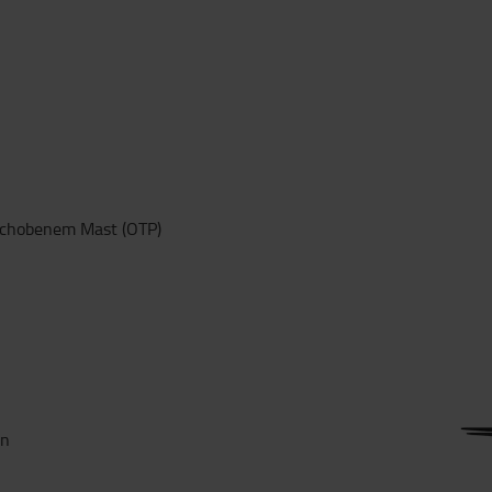
schobenem Mast (OTP)
en