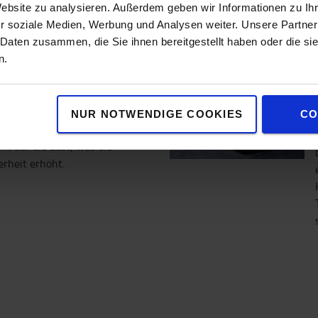
Website zu analysieren. Außerdem geben wir Informationen zu I
r soziale Medien, Werbung und Analysen weiter. Unsere Partner
 Daten zusammen, die Sie ihnen bereitgestellt haben oder die s
n.
tnisse
t- und Gabelträgerdesign in
transparenten und
NUR NOTWENDIGE COOKIES
CO
ietet dem Fahrer jederzeit
ht auf die Last, was die
erheit erhöht.