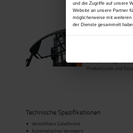
und die Zugriffe auf unsere 
uvm.
Website an unsere Partner fü
möglicherweise mit weiteren
der Dienste gesammelt habe
Perfekte Sichtverhäl
Das übersichtliche Mas
Kombination mit dem 
bruchfesten Glasdach b
eine hervorragende Sic
Produktivität und Sich
Technische Spezifikationen
Verstellbare Gabelbreite
Automatisches Verzögern