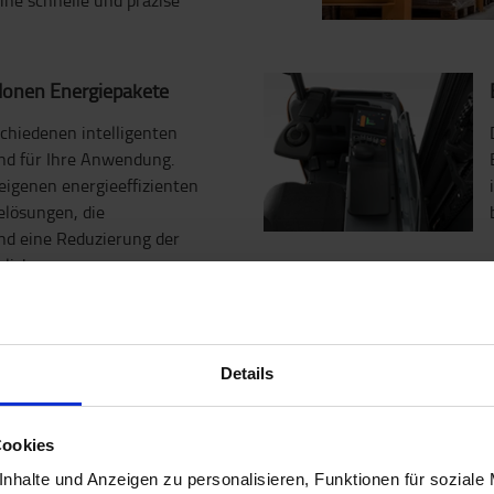
ine schnelle und präzise
-Ionen Energiepakete
schiedenen intelligenten
nd für Ihre Anwendung.
eigenen energieeffizienten
elösungen, die
d eine Reduzierung der
lichen.
Details
ienmäßig mit Telematik-
 und können einfach in
entsystem I_Site
Cookies
ie erhalten damit einen
nhalte und Anzeigen zu personalisieren, Funktionen für soziale
rätebewegungen, Stillstände