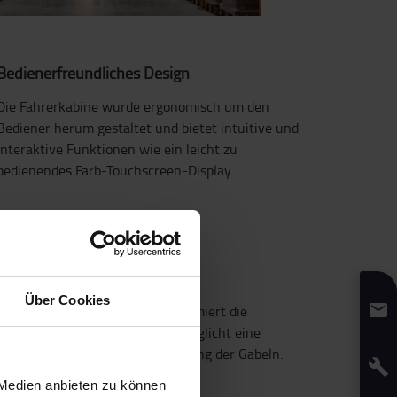
Bedienerfreundliches Design
Die Fahrerkabine wurde ergonomisch um den
Bediener herum gestaltet und bietet intuitive und
interaktive Funktionen wie ein leicht zu
bedienendes Farb-Touchscreen-Display.
Einzigartige Kippkabine
Über Cookies
Die einzigartige Kippkabine, minimiert die
Belastung des Nackens und ermöglicht eine
schnelle und genaue Positionierung der Gabeln.
 Medien anbieten zu können