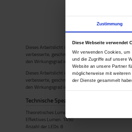
Zustimmung
Diese Webseite verwendet 
Dieses Arbeitslicht ist für 12-48V und es hat ein br
Wir verwenden Cookies, um I
verbesserte, geschmeidige und leicht gekrümmte K
und die Zugriffe auf unsere 
den Wirkungsgrad insgesamt zu verbessern.
Website an unsere Partner fü
Dieses Arbeitslicht ist für 12-48V und es hat ein br
möglicherweise mit weiteren
verbesserte, geschmeidige und leicht gekrümmte K
der Dienste gesammelt habe
den Wirkungsgrad insgesamt zu verbessern.
Technische Spezifikationen
Theoretisches Lumen: 1800
Effektives Lumen: 1450
Anzahl der LEDs: 8