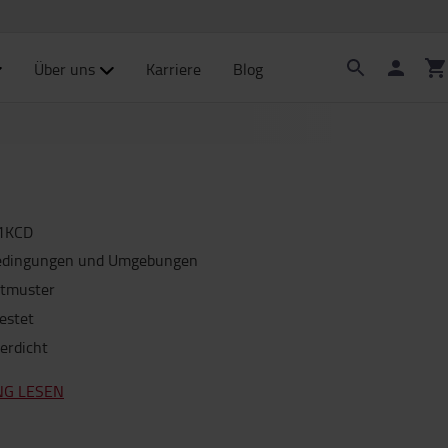
Über uns
Karriere
Blog
1KCD
 Bedingungen und Umgebungen
htmuster
estet
erdicht
NG LESEN