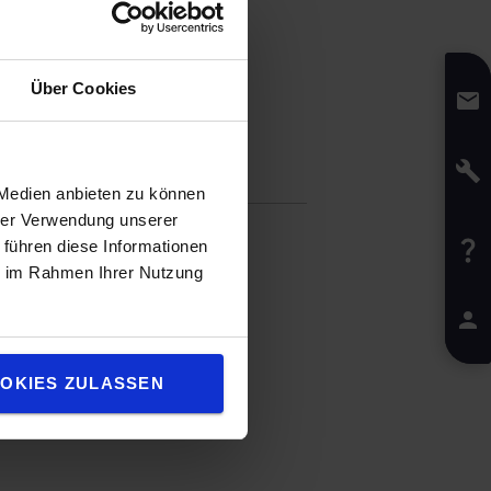
Über Cookies
fikation
 Medien anbieten zu können
hrer Verwendung unserer
ht
:
800
g
 führen diese Informationen
13.5
cm
ie im Rahmen Ihrer Nutzung
:
10.6
cm
:
8.2
cm
OKIES ZULASSEN