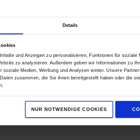
Eigenschaften
Details
Cookies
eites symmetrisches Lichtmuster. Das Licht hat
Spezi
nhalte und Anzeigen zu personalisieren, Funktionen für soziale
ühlflansche, um die Wärmeübertragung und
Website zu analysieren. Außerdem geben wir Informationen zu I
Gewic
r soziale Medien, Werbung und Analysen weiter. Unsere Partner
Höhe
:
eites symmetrisches Lichtmuster. Das Licht hat
 Daten zusammen, die Sie ihnen bereitgestellt haben oder die s
Breite
ühlflansche, um die Wärmeübertragung und
n.
Länge
NUR NOTWENDIGE COOKIES
CO