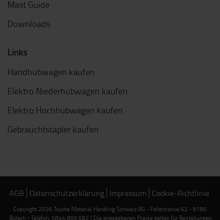
Mast Guide
Downloads
Links
Handhubwagen kaufen
Elektro Niederhubwagen kaufen
Elektro Hochhubwagen kaufen
Gebrauchtstapler kaufen
AGB
Datenschutzerklärung
Impressum
Cookie-Richtlinie
Copyright 2026 Toyota Material Handling Schweiz AG - Feldstrasse 62 - 8180
Bülach - Telefon: 0844 869 682 | Die angegebenen Preise gelten für Bestellungen