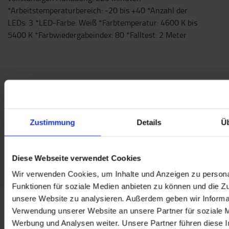
*Arbeitstemperaturbereich: -20 bis +40 *Anzahl der
LEDs: 3 *LED-Farbe: Weiß *Farbtemperatur: 4600 K bis
5400 K *Farbwiedergabeindex: 80 *Falltest: 2 Meter
Beliebtes Zubehör
Zustimmung
Details
Ü
ENTDECKEN SIE UNSER ZUBEHÖR-SHOP
Diese Webseite verwendet Cookies
Wir verwenden Cookies, um Inhalte und Anzeigen zu persona
Funktionen für soziale Medien anbieten zu können und die Zug
unsere Website zu analysieren. Außerdem geben wir Informat
Verwendung unserer Website an unsere Partner für soziale 
Kontaktieren Sie uns
Werbung und Analysen weiter. Unsere Partner führen diese 