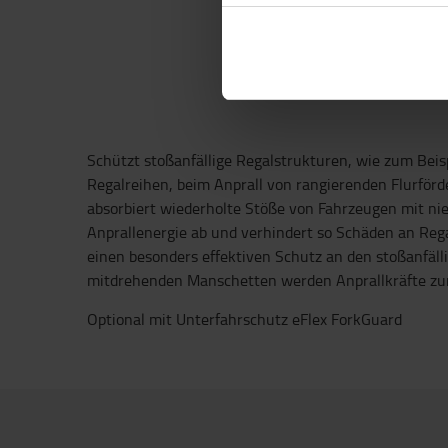
Schützt stoßanfällige Regalstrukturen, wie zum Beis
Regalreihen, beim Anprall von rangierenden Flurför
absorbiert wiederholte Stöße von Fahrzeugen mit nie
Anprallenergie ab und verhindert so Schäden an Reg
einen besonders effektiven Schutz an den stoßanfäll
mitdrehenden Manschetten werden Anprallkräfte zur 
Optional mit Unterfahrschutz eFlex ForkGuard