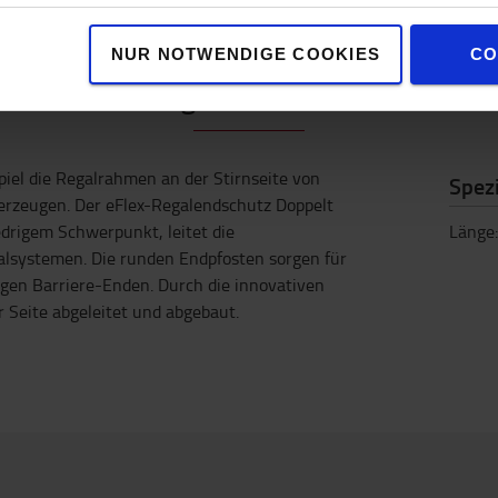
NUR NOTWENDIGE COOKIES
CO
Eigenschaften
piel die Regalrahmen an der Stirnseite von
Spezi
derzeugen. Der eFlex-Regalendschutz Doppelt
drigem Schwerpunkt, leitet die
Länge
alsystemen. Die runden Endpfosten sorgen für
igen Barriere-Enden. Durch die innovativen
Seite abgeleitet und abgebaut.