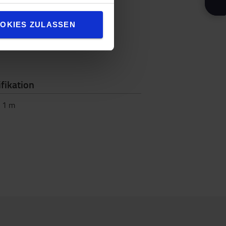
OKIES ZULASSEN
fikation
:
1
m