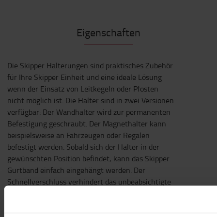
Eigenschaften
Die Skipper Halterungen sind praktisches Zubehör
für Ihre Skipper Einheit und eine ideale Lösung
wenn der Einsatz von Leitkegeln oder Pfosten
nicht möglich ist. Die Halter sind in zwei Versionen
verfügbar: Der Wandhalter wird zur permanenten
Befestigung geschraubt. Der Magnethalter kann
beispielsweise an Fahrzeugen oder Regalen
befestigt werden. Sobald sich der Halter in der
gewünschten Position befindet, kann das Skipper
Gurtband einfach eingehängt werden. Der
Schnellverschluss verhindert das unbeabsichtigte
Lösen aus dem Halter.
Passend für: