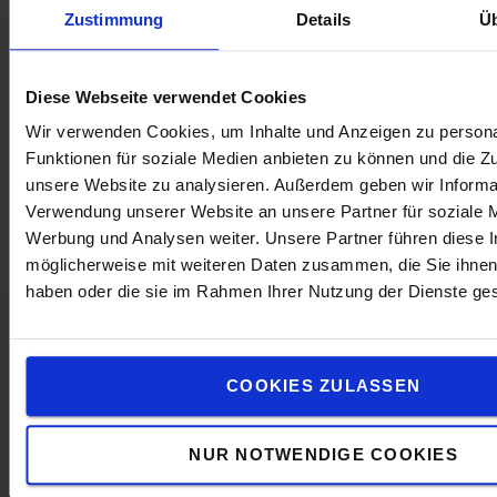
Zustimmung
Details
Ü
- Skipper Gurtband Modul
- Skipper Dummy Modul
Diese Webseite verwendet Cookies
Spezifikation
Wir verwenden Cookies, um Inhalte und Anzeigen zu persona
Gewicht
:
117
g
Funktionen für soziale Medien anbieten zu können und die Zug
Farbe
:
Schwarz
unsere Website zu analysieren. Außerdem geben wir Informat
Höhe
:
16.8
cm
Verwendung unserer Website an unsere Partner für soziale 
Breite
:
13
cm
Werbung und Analysen weiter. Unsere Partner führen diese 
möglicherweise mit weiteren Daten zusammen, die Sie ihnen 
haben oder die sie im Rahmen Ihrer Nutzung der Dienste g
Kontaktieren Sie uns
COOKIES ZULASSEN
NUR NOTWENDIGE COOKIES