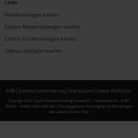
Links
Handhubwagen kaufen
Elektro Niederhubwagen kaufen
Elektro Hochhubwagen kaufen
Gebrauchtstapler kaufen
AGB
Datenschutzerklärung
Impressum
Cookie-Richtlinie
Copyright 2026 Toyota Material Handling Schweiz AG - Feldstrasse 62 - 8180
Bülach - Telefon: 0844 869 682 | Die angegebenen Preise gelten für Bestellungen
über unseren Online-Shop.