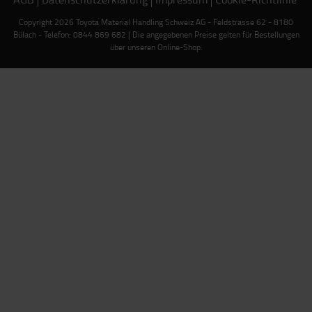
Copyright 2026 Toyota Material Handling Schweiz AG - Feldstrasse 62 - 8180
Bülach - Telefon: 0844 869 682 | Die angegebenen Preise gelten für Bestellungen
über unseren Online-Shop.