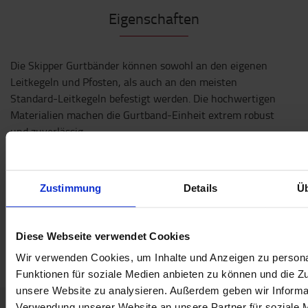
Eigenschaften
Die Skipper Gurtbänder können sowohl an den eigenen
Leitkegeln und Pfosten, als auch an den meisten
Standard-Leitkegeln befestigt werden. Die hochwertigen
Materialien machen die Gurtband-Einheit extrem robust
und zuverlässig.
Spezifikation
Gewicht
:
800
g
Zustimmung
Details
Ü
Farbe
:
Rot
Höhe
:
24
cm
Breite
:
14.5
cm
Diese Webseite verwendet Cookies
Länge
:
14.5
cm
Wir verwenden Cookies, um Inhalte und Anzeigen zu persona
Funktionen für soziale Medien anbieten zu können und die Zug
unsere Website zu analysieren. Außerdem geben wir Informat
Verwendung unserer Website an unsere Partner für soziale 