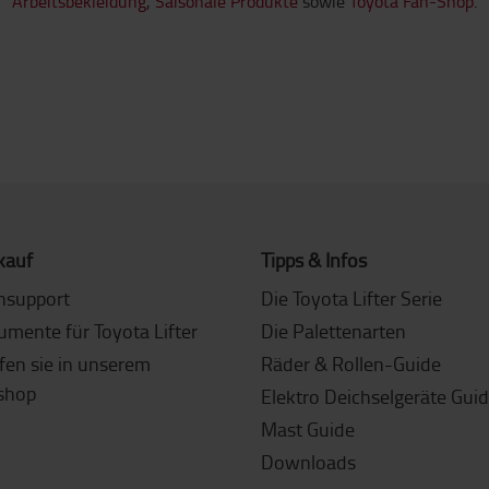
Arbeitsbekleidung
,
Saisonale Produkte
sowie
Toyota Fan-Shop
.
kauf
Tipps & Infos
nsupport
Die Toyota Lifter Serie
umente für Toyota Lifter
Die Palettenarten
fen sie in unserem
Räder & Rollen-Guide
shop
Elektro Deichselgeräte Gui
Mast Guide
Downloads