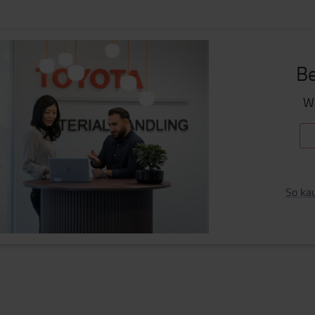
Be
Wa
So ka