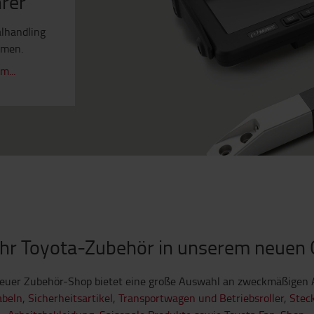
hrer
lhandling
umen.
...
Ihr Toyota-Zubehör in unserem neuen
euer Zubehör-Shop bietet eine große Auswahl an zweckmäßigen A
abeln
,
Sicherheitsartikel
,
Transportwagen und Betriebsroller
,
Stec