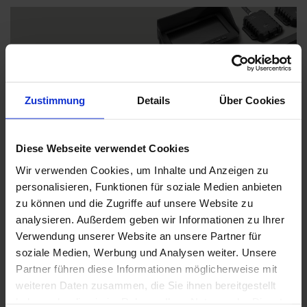
Zustimmung
Details
Über Cookies
Bessere Sicht für alle Fahrer
Diese Webseite verwendet Cookies
Ein Kamerasystem macht das gesamte Materialhandling
einfacher und sicherer, auch in engen Räumen.
Wir verwenden Cookies, um Inhalte und Anzeigen zu
personalisieren, Funktionen für soziale Medien anbieten
Lesen Sie mehr über unser Kamerasystem...
zu können und die Zugriffe auf unsere Website zu
analysieren. Außerdem geben wir Informationen zu Ihrer
Verwendung unserer Website an unsere Partner für
soziale Medien, Werbung und Analysen weiter. Unsere
Kaufen Sie Ihr Toyota-Zubehör in
Partner führen diese Informationen möglicherweise mit
weiteren Daten zusammen, die Sie ihnen bereitgestellt
unserem neuen Online-Shop
haben oder die sie im Rahmen Ihrer Nutzung der Dienste