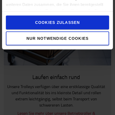
weiteren Daten zusammen, die Sie ihnen bereitgestellt
Entdecken Sie unsere Auswahl an Lichstsystemen
haben oder die sie im Rahmen Ihrer Nutzung der Dienste
gesammelt haben.
COOKIES ZULASSEN
NUR NOTWENDIGE COOKIES
Laufen einfach rund
Unsere Trolleys verfügen über eine erstklassige Qualität
und Funktionalität bis ins kleinste Detail und rollen
extrem leichtgängig, selbst beim Transport von
schwereren Lasten.
Lesen Sie mehr über unsere Betriebsroller &