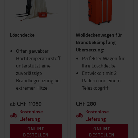
Betriebs- und Lagerausstattung
Gabeln und Gabelverlängerungen
Gabelstapler Anbaugeräte
Innenausstattung
Löschdecke
Wolldeckenwagen für
Produkte für Verbrennungsmotorische Stapler
Brandbekämpfung
RAM Mounts
Übersetzung:
Offen gewebter
Sicherheit
Hochtemperaturstoff
Sitze
Perfekter Wagen für
unterstützt eine
Transportwagen & Betriebsroller
Ihre Löschdecke
zuverlässige
Toyota Fanshop
Entwickelt mit 2
Brandbegrenzung bei
Verbrauchsmaterial
Rädern und einem
extremer Hitze.
Winter
Teleskopgriff
ab CHF 1’069
CHF 280
Kostenlose
Kostenlose
Lieferung
Lieferung
ONLINE
ONLINE
BESTELLEN
BESTELLEN