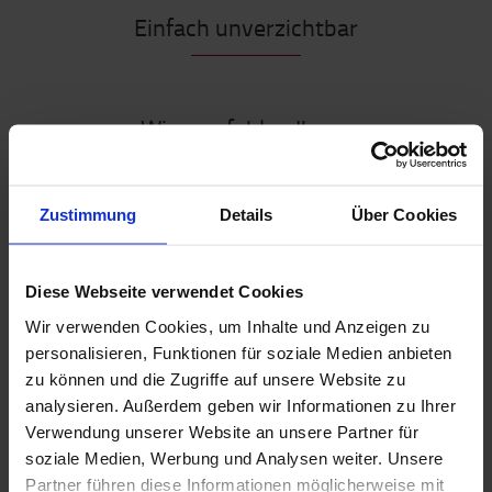
Einfach unverzichtbar
Wir empfehlen Ihnen
Zustimmung
Details
Über Cookies
Diese Webseite verwendet Cookies
Wir verwenden Cookies, um Inhalte und Anzeigen zu
personalisieren, Funktionen für soziale Medien anbieten
zu können und die Zugriffe auf unsere Website zu
Drehen Sie auf!
analysieren. Außerdem geben wir Informationen zu Ihrer
Verwendung unserer Website an unsere Partner für
Mit der richtigen Beleuchtung bleibt Ihr Gerät immer
soziale Medien, Werbung und Analysen weiter. Unsere
sichtbar und sicher unterwegs. Wählen Sie die von Ihnen
Partner führen diese Informationen möglicherweise mit
gewünschte Lichtstärke und Farbe.