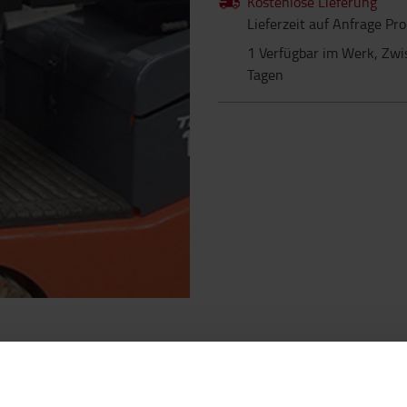
Kostenlose Lieferung
Lieferzeit auf Anfrage Pr
1 Verfügbar im Werk, Zwi
Tagen
EIGENSCHAFTEN
BELIEBTES ZUBEHÖR
KONTAKTIEREN SIE UN