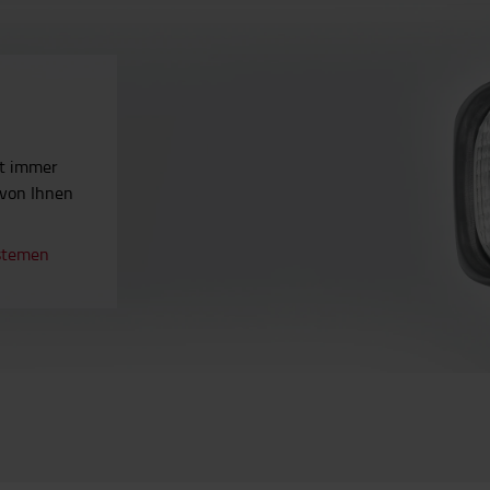
ät immer
 von Ihnen
stemen