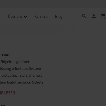
Über uns
Karriere
Blog
-00IAP
 Bügeltür geöffnet
slösung öffnet das System
 bietet höchste Sicherheit
tion bietet sicheren Schutz
NG LESEN
nte