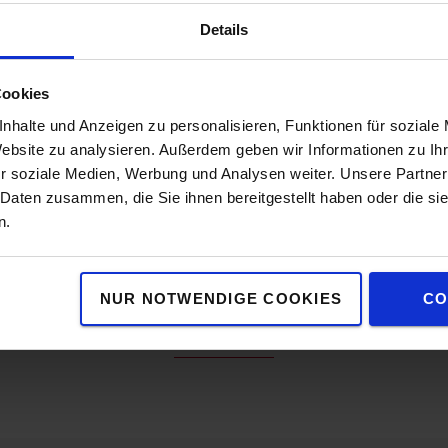
Details
Eigenschaften
Cookies
nhalte und Anzeigen zu personalisieren, Funktionen für soziale
Website zu analysieren. Außerdem geben wir Informationen zu I
ückhaltesystem für Gabelstapler, das dem Fahrer beim
r soziale Medien, Werbung und Analysen weiter. Unsere Partner
ichtlinie 95/63/EG effektiven Schutz bietet.
 Daten zusammen, die Sie ihnen bereitgestellt haben oder die s
n.
NUR NOTWENDIGE COOKIES
CO
Beliebtes Zubehör