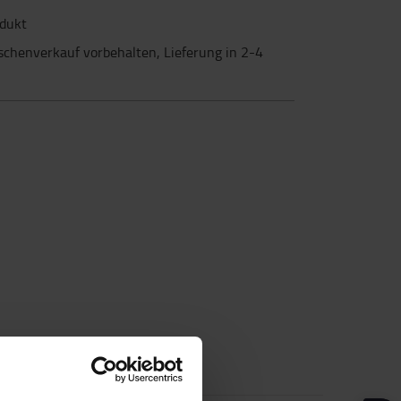
odukt
schenverkauf vorbehalten, Lieferung in 2-4
S