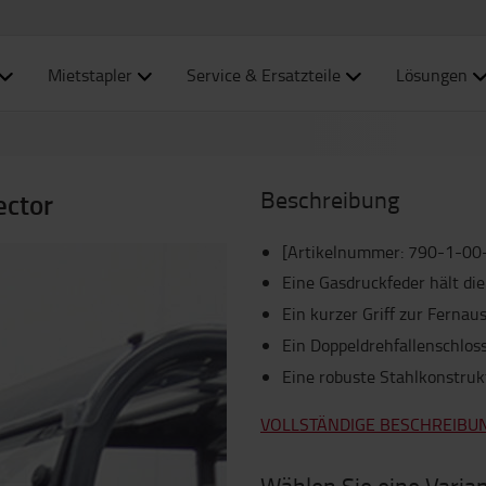
Mietstapler
Service & Ersatzteile
Lösungen
Beschreibung
ector
[Artikelnummer
:
790-1-00
Eine Gasdruckfeder hält die
Ein kurzer Griff zur Fernau
Ein Doppeldrehfallenschloss
Eine robuste Stahlkonstruk
VOLLSTÄNDIGE BESCHREIBU
Wählen Sie eine Varia