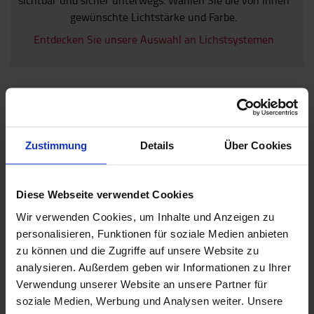
gewünschte Lichtstärke und Farbe.
Entdecken Sie unsere Auswahl an Lichstsystemen
Zustimmung
Details
Über Cookies
Diese Webseite verwendet Cookies
Wir verwenden Cookies, um Inhalte und Anzeigen zu
Laufen einfach rund
personalisieren, Funktionen für soziale Medien anbieten
zu können und die Zugriffe auf unsere Website zu
Unsere Trolleys verfügen über eine erstklassige Qualität
analysieren. Außerdem geben wir Informationen zu Ihrer
und Funktionalität bis ins kleinste Detail und rollen
Verwendung unserer Website an unsere Partner für
extrem leichtgängig, selbst beim Transport von
soziale Medien, Werbung und Analysen weiter. Unsere
schwereren Lasten.