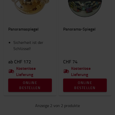
Betriebs- und Lagerausstattung
Gabeln und Gabelverlängerungen
Gabelstapler Anbaugeräte
Innenausstattung
Panoramaspiegel
Panorama-Spiegel
Produkte für Verbrennungsmotorische Stapler
RAM Mounts
Sicherheit ist der
Sicherheit
Schlüssel!
Sitze
Transportwagen & Betriebsroller
Toyota Fanshop
ab CHF 172
CHF 74
Verbrauchsmaterial
Kostenlose
Kostenlose
Winter
Lieferung
Lieferung
ONLINE
ONLINE
Kategorie
BESTELLEN
BESTELLEN
Spiegel
(2)
Anzeige 2 von 2 produkte