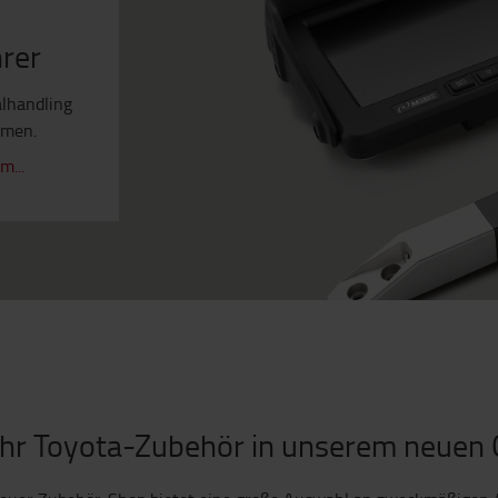
hrer
lhandling
umen.
...
Ihr Toyota-Zubehör in unserem neuen