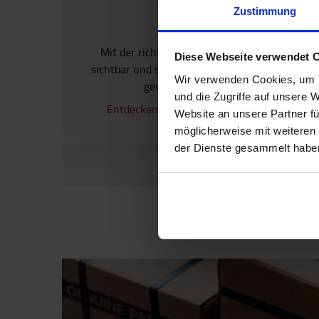
Zustimmung
Drehen Sie auf!
Mit der richtigen Beleuchtung bleibt Ihr Ger
Diese Webseite verwendet 
sichtbar und sicher unterwegs. Wählen Sie die
Wir verwenden Cookies, um I
gewünschte Lichtstärke und Farbe.
und die Zugriffe auf unsere 
Entdecken Sie unsere Auswahl an Lichstsy
Website an unsere Partner fü
möglicherweise mit weiteren
der Dienste gesammelt habe