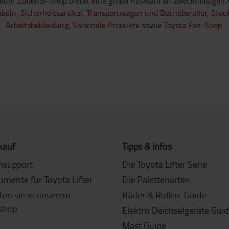
euer Zubehör-Shop bietet eine große Auswahl an zweckmäßigen A
abeln
,
Sicherheitsartikel
,
Transportwagen und Betriebsroller
,
Stec
Arbeitsbekleidung
,
Saisonale Produkte
sowie
Toyota Fan-Shop
.
kauf
Tipps & Infos
nsupport
Die Toyota Lifter Serie
umente für Toyota Lifter
Die Palettenarten
fen sie in unserem
Räder & Rollen-Guide
shop
Elektro Deichselgeräte Gui
Mast Guide