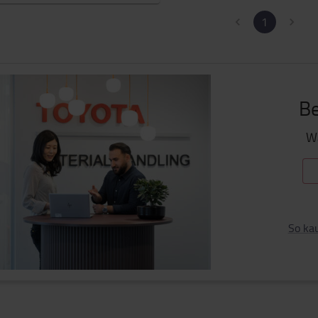
1
Be
Wa
So ka