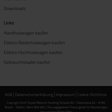
Downloads
Links
Handhubwagen kaufen
Elektro Niederhubwagen kaufen
Elektro Hochhubwagen kaufen
Gebrauchtstapler kaufen
AGB
Datenschutzerklärung
Impressum
Cookie-Richtlinie
Copyright 2026 Toyota Material Handling Schweiz AG - Feldstrasse 62 - 8180
Bülach - Telefon: 0844 869 682 | Die angegebenen Preise gelten für Bestellungen
über unseren Online-Shop.