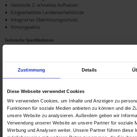
Heizstufe 2: schnelles Aufheizen
Eingearbeitete Lendenwirbelstütze
Integrierter Überhitzungsschutz
Atmungsaktiv
Technische Spezifikationen
12 V,
Stufe 1: 20 W / Stufe 2: 45 W
Spezifikation
Zustimmung
Details
Ü
Gewicht
:
1
kg
Breite
:
45
cm
Diese Webseite verwendet Cookies
Wir verwenden Cookies, um Inhalte und Anzeigen zu persona
Funktionen für soziale Medien anbieten zu können und die Zug
unsere Website zu analysieren. Außerdem geben wir Informat
Verwendung unserer Website an unsere Partner für soziale 
Kontaktieren Sie uns
Werbung und Analysen weiter. Unsere Partner führen diese 