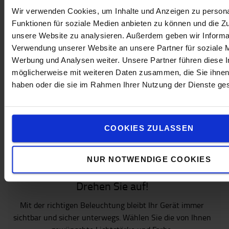
eingeschränkter
Wir verwenden Cookies, um Inhalte und Anzeigen zu persona
Sicht
Funktionen für soziale Medien anbieten zu können und die Zug
unsere Website zu analysieren. Außerdem geben wir Informat
CHF 41
CHF 189
Verwendung unserer Website an unsere Partner für soziale 
Werbung und Analysen weiter. Unsere Partner führen diese 
ONLINE
ONLINE
möglicherweise mit weiteren Daten zusammen, die Sie ihnen 
BESTELLEN
BESTELLEN
haben oder die sie im Rahmen Ihrer Nutzung der Dienste g
COOKIES ZULASSEN
NUR NOTWENDIGE COOKIES
Drehen Sie auf!
Mit der richtigen Beleuchtung bleibt Ihr Gerät immer
sichtbar und sicher unterwegs. Wählen Sie die von Ihnen