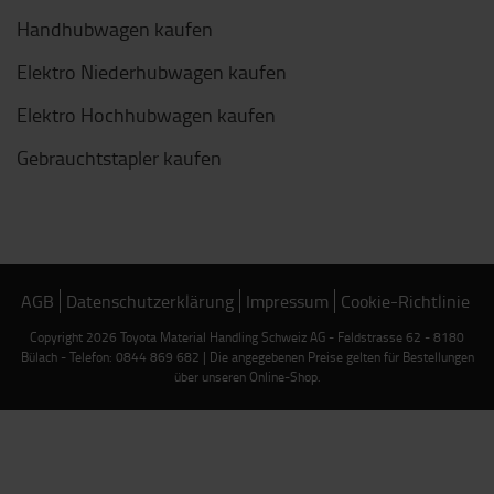
Handhubwagen kaufen
Elektro Niederhubwagen kaufen
Elektro Hochhubwagen kaufen
Gebrauchtstapler kaufen
AGB
Datenschutzerklärung
Impressum
Cookie-Richtlinie
Copyright 2026 Toyota Material Handling Schweiz AG - Feldstrasse 62 - 8180
Bülach - Telefon: 0844 869 682 | Die angegebenen Preise gelten für Bestellungen
über unseren Online-Shop.