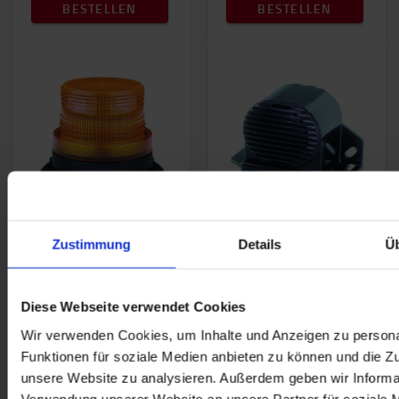
BESTELLEN
BESTELLEN
Zustimmung
Details
Ü
Blitzleuchte, Klassik
Rückfahrwarner, 36 -
LED
80V "Weisses
Rauschen"
Gute Signalwirkung
Diese Webseite verwendet Cookies
„Weißes Rauschen“,
IP 65, staubdicht und
entwickelt für z.B.
gegen
Wir verwenden Cookies, um Inhalte und Anzeigen zu persona
Straßenverkehr und
Wasserstrahlen mit
Funktionen für soziale Medien anbieten zu können und die Zug
normale laute
niedrigem Druck
unsere Website zu analysieren. Außerdem geben wir Informat
Betriebsräume
Verwendung unserer Website an unsere Partner für soziale 