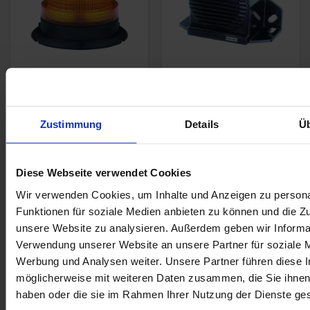
Blitzleuchte, Klassik
Rückfahrwarner, 36 -
LED
80V "Weisses
Rauschen"
Zustimmung
Details
Ü
Gute Signalwirkung
„Weißes Rauschen“,
IP 65, staubdicht und
entwickelt für z.B.
gegen
Diese Webseite verwendet Cookies
Straßenverkehr und
Wasserstrahlen mit
normale laute
niedrigem Druck
Wir verwenden Cookies, um Inhalte und Anzeigen zu persona
Betriebsräume
geschützt
Funktionen für soziale Medien anbieten zu können und die Zug
Sorgen Sie für
unsere Website zu analysieren. Außerdem geben wir Informat
zusätzliche
Verwendung unserer Website an unsere Partner für soziale 
Sicherheit in
Werbung und Analysen weiter. Unsere Partner führen diese 
Situationen mit
möglicherweise mit weiteren Daten zusammen, die Sie ihnen 
eingeschränkter
haben oder die sie im Rahmen Ihrer Nutzung der Dienste g
Sicht