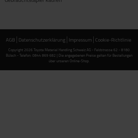
AGB
Datenschutzerklärung
Impressum
Cookie-Richtlinie
Copyright 2026 Toyota Material Handling Schweiz AG - Feldstrasse 62 - 8180
Bülach - Telefon: 0844 869 682 | Die angegebenen Preise gelten für Bestellungen
über unseren Online-Shop.