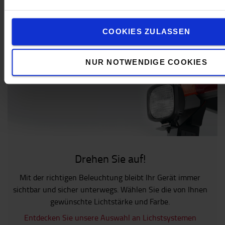
CHF 41
CHF 189
COOKIES ZULASSEN
ONLINE
ONLINE
BESTELLEN
BESTELLEN
NUR NOTWENDIGE COOKIES
Drehen Sie auf!
Mit der richtigen Beleuchtung bleibt Ihr Gerät immer
sichtbar und sicher unterwegs. Wählen Sie die von Ihnen
gewünschte Lichtstärke und Farbe.
Entdecken Sie unsere Auswahl an Lichstsystemen