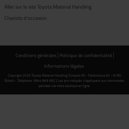
Aller sur le site Toyota Material Handling
Chariots d'occasion
Conditions générales
Politique de confidentialité
Informations légales
Copyright 2026 Toyota Material Handling Schweiz AG - Feldstrasse 62 - 8180
Bülach - Téléphone: 0844 869 682 | Les prix indiqués s'appliquent aux commandes
passées via notre boutique en ligne.