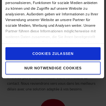
personalisieren, Funktionen für soziale Medien anbieten
zu können und die Zugriffe auf unsere Website zu
analysieren. Außerdem geben wir Informationen zu Ihrer
Verwendung unserer Website an unsere Partner für
soziale Medien, Werbung und Analysen weiter. Unsere
Partner führen diese Informationen möglicherweise mit
weiteren Daten zusammen, die Sie ihnen bereitgestellt
Paiement
haben oder die sie im Rahmen Ihrer Nutzung der Dienste
gesammelt haben.
Votre paiement est en cours. Vous recevrez la facture
COOKIES ZULASSEN
correspondant à votre achat dans les sept jours suivant
la livraison.
NUR NOTWENDIGE COOKIES
Si vous aviez besoin d'une solution de financement,
n'hésitez pas à nous contacter via le formulaire de
contact. Nous reviendrons vers vous dans les meilleurs
délais avec une solution adaptée à vos besoins.