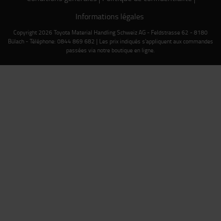
Informations légales
Copyright 2026 Toyota Material Handling Schweiz AG - Feldstrasse 62 - 8180
Bülach - Téléphone: 0844 869 682 | Les prix indiqués s'appliquent aux commandes
passées via notre boutique en ligne.