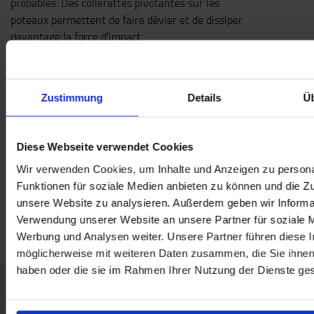
probables. Des collerettes pivotantes sur les
poteaux permettent de faire dévier et de dissiper
davantage la force d’impact.
Protection contre l'encastrement eFlex ForkGuard
disponible en option
Zustimmung
Details
Ü
Spécifications techniques
Aux normes PAS13.
Diese Webseite verwendet Cookies
La protection de rack standard absorbe l'énergie jusqu'à
Wir verwenden Cookies, um Inhalte und Anzeigen zu persona
40,971 joules à un angle d'impact de 22,5°
Funktionen für soziale Medien anbieten zu können und die Zug
Spécifications
unsere Website zu analysieren. Außerdem geben wir Informat
Longueur
:
1
m
Verwendung unserer Website an unsere Partner für soziale 
Werbung und Analysen weiter. Unsere Partner führen diese 
möglicherweise mit weiteren Daten zusammen, die Sie ihnen 
haben oder die sie im Rahmen Ihrer Nutzung der Dienste g