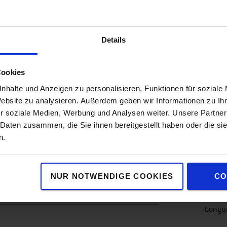
Details
SPÉCIFICATIONS
CONTACTEZ-NOUS
Cookies
nhalte und Anzeigen zu personalisieren, Funktionen für soziale
Website zu analysieren. Außerdem geben wir Informationen zu I
Spécifications
r soziale Medien, Werbung und Analysen weiter. Unsere Partner
 Daten zusammen, die Sie ihnen bereitgestellt haben oder die s
n.
iments zippés, compartiment rembourré pour
Spéci
rembourrés. Avec port USB intégré pour les
Coule
NUR NOTWENDIGE COOKIES
CO
Haute
Large
Longu