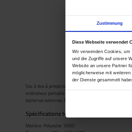
Zustimmung
Diese Webseite verwendet 
Wir verwenden Cookies, um I
und die Zugriffe auf unsere 
Website an unsere Partner fü
möglicherweise mit weiteren
der Dienste gesammelt habe
Sac à dos à protection RFID avec plusieurs compart
ordinateur portable (15 pouces), dos et bandoulière 
batteries externes. Broderie TMH sur le devant
Spécifications techniques
Matière: Polyester 300D