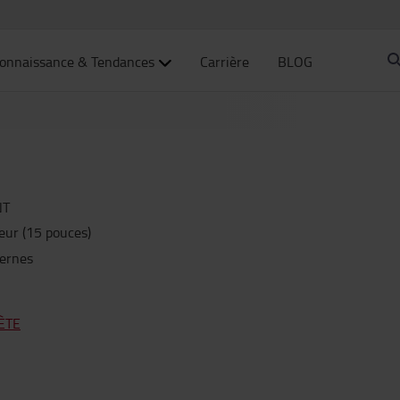
onnaissance & Tendances
Carrière
BLOG
NT
eur (15 pouces)
ternes
ÈTE