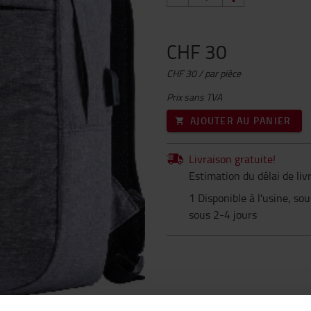
CHF 30
CHF 30 / par pièce
Prix sans TVA
AJOUTER AU PANIER
Livraison gratuite!
Estimation du délai de li
1 Disponible à l'usine, so
sous 2-4 jours