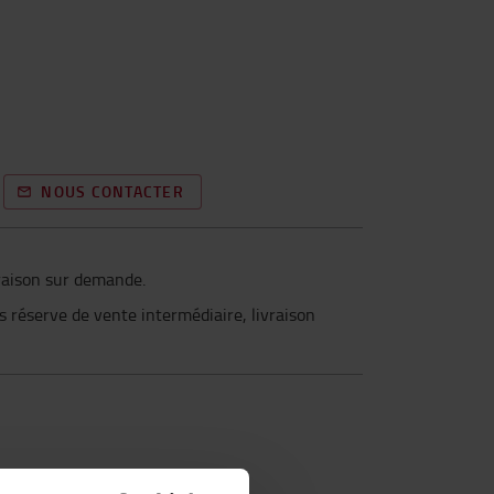
NOUS CONTACTER
vraison sur demande.
us réserve de vente intermédiaire, livraison