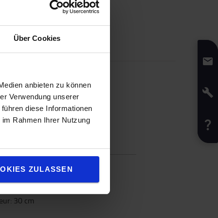
Über Cookies
 Medien anbieten zu können
hrer Verwendung unserer
 führen diese Informationen
ie im Rahmen Ihrer Nutzung
fications
ur
:
Grey
OKIES ZULASSEN
ur
:
13
cm
ur
:
43
cm
eur
:
30
cm