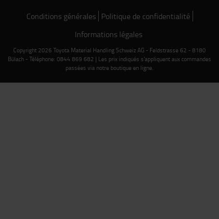
Conditions générales
Politique de confidentialité
Informations légales
Copyright 2026 Toyota Material Handling Schweiz AG - Feldstrasse 62 - 8180
Bülach - Téléphone: 0844 869 682 | Les prix indiqués s'appliquent aux commandes
passées via notre boutique en ligne.