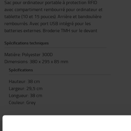
Sac pour ordinateur portable à protection RFID
avec compartiment rembourré pour ordinateur et
tablette (10 et 15 pouces). Arrière et bandoulière
rembourrés. Avec port USB intégré pour les
batteries externes. Broderie TMH sur le devant
Spécifications techniques
Matière: Polyester 300D
Dimensions: 380 x 295 x 85 mm
Spécifications
Hauteur
:
38
cm
Largeur
:
29,5
cm
Longueur
:
38
cm
Couleur
:
Grey