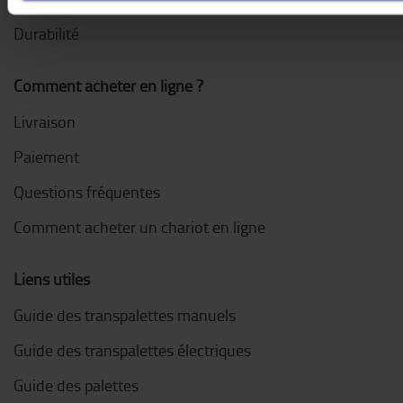
Durabilité
Comment acheter en ligne ?
Livraison
Paiement
Questions fréquentes
Comment acheter un chariot en ligne
Liens utiles
Guide des transpalettes manuels
Guide des transpalettes électriques
Guide des palettes