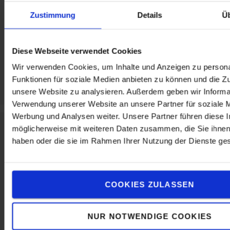
Zustimmung
Details
Ü
Contactez-nous
Diese Webseite verwendet Cookies
Wir verwenden Cookies, um Inhalte und Anzeigen zu persona
Funktionen für soziale Medien anbieten zu können und die Zug
unsere Website zu analysieren. Außerdem geben wir Informat
Verwendung unserer Website an unsere Partner für soziale 
Werbung und Analysen weiter. Unsere Partner führen diese 
möglicherweise mit weiteren Daten zusammen, die Sie ihnen 
haben oder die sie im Rahmen Ihrer Nutzung der Dienste g
A propos de Toyota
Choisir Toyota
COOKIES ZULASSEN
Le Concept de Service Toyota (TSC)
Toyota Production System
NUR NOTWENDIGE COOKIES
Travailler chez Toyota