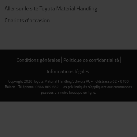
Aller sur le site Toyota Material Handling
Chariots d'occasion
Conditions générales
Politique de confidentialité
Informations légales
Copyright 2026 Toyota Material Handling Schweiz AG - Feldstrasse 62 - 8180
Bülach - Téléphone: 0844 869 682 | Les prix indiqués s'appliquent aux commandes
passées via notre boutique en ligne.