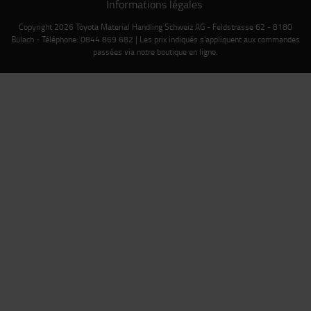
Informations légales
Copyright 2026 Toyota Material Handling Schweiz AG - Feldstrasse 62 - 8180
Bülach - Téléphone: 0844 869 682 | Les prix indiqués s'appliquent aux commandes
passées via notre boutique en ligne.