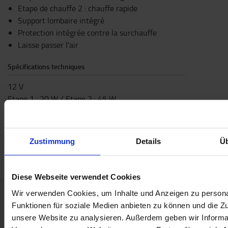
Etape de chauffe 2 : chauffe rapide
Support lombaire intégré
Protection intégrée contre la surchauffe
Laisse passer l'air
Spécifications techniques
12 V
Etape 1 : 20 W / Etape 2 : 45 W
Spécifications
Capacité maximale de la batterie
:
1
kg
Zustimmung
Details
Ü
Largeur
:
45
cm
Diese Webseite verwendet Cookies
Wir verwenden Cookies, um Inhalte und Anzeigen zu persona
Funktionen für soziale Medien anbieten zu können und die Zug
Contactez-nous
unsere Website zu analysieren. Außerdem geben wir Informat