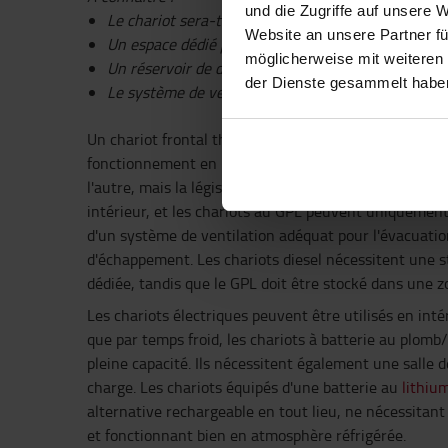
und die Zugriffe auf unsere 
Le chariot sera-t-il utilisé en l'intérieur, à l'extérie
Website an unsere Partner fü
Un espace dédié pour la charge est-il disponible ?
möglicherweise mit weiteren
Un réservoir de diesel est-il disponible ?
der Dienste gesammelt habe
Le système de ventilation est-il suffisant ?
Un chariot frontal thermique excelle à l'extérieur, 
fonctionnement en intérieur est toutefois très limité.
l'autre, mais la législation interdit souvent l'utilisati
intérieur, et les chariots au GPL peuvent uniquement
d'un système de ventilation adéquat pour l'évacuati
d'échappement. Les chariots diesel nécessitent une s
dédiée, tandis que le GPL doit être stocké dans une z
Les chariots électriques peuvent être utilisés en intér
que par temps froid, les chariots à batterie au plomb
pleine capacité. Ils nécessitent également une salle 
charge. Les chariots équipés d'une batterie au
lithiu
alternative rechargeable en tout lieu, ne nécessitant
et fonctionnant bien en atmosphère réfrigérée.