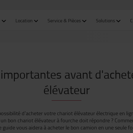
n
Location
Service & Pièces
Solutions
C
 importantes avant d'achete
élévateur
ibilité d'acheter votre chariot élévateur électrique en ligne
s un bon chariot élévateur à fourche doit répondre ? Commen
e guide vous aidera à acheter le bon camion en une seule foi