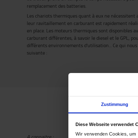
remplacement des batteries.
Les chariots thermiques quant à eux ne nécessitent
leur ravitaillement en carburant est rapidement réalis
en place. Les moteurs thermiques sont disponibles a
carburant différentes, à savoir le diesel et le GPL, p
différents environnements d'utilisation... Ce qui nou
suivante :
Zustimmung
3. Dans 
Diese Webseite verwendet 
Wir verwenden Cookies, um I
A connaitre :