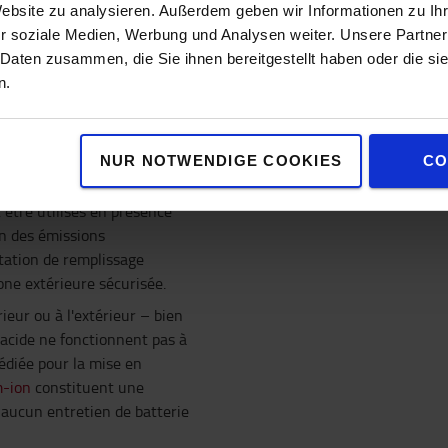
Website zu analysieren. Außerdem geben wir Informationen zu I
ur, ou les deux ?
r soziale Medien, Werbung und Analysen weiter. Unsere Partner
 Daten zusammen, die Sie ihnen bereitgestellt haben oder die s
n.
même par mauvais temps. Son
NUR NOTWENDIGE COOKIES
CO
 Cela varie d'un pays à
on des chariots diesel en
 être utilisés en présence
on des émissions
tation de remplissage
one extérieure sécurisée.
ieur ou à l'extérieur – bien
/acide ne fonctionnent pas à
dédiée pour la mise en
m-ion
constituent une
 aucun entretien de batterie