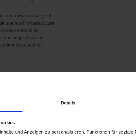
 aucune mise en charge et
é une fois l'infrastructure
vec deux options de
our une adaptation aux
s amène à la question
Details
quel environnement le chariot sera-t-il 
Cookies
nhalte und Anzeigen zu personalisieren, Funktionen für soziale