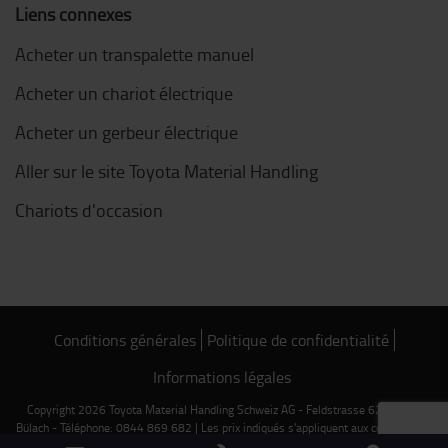
Liens connexes
Acheter un transpalette manuel
Acheter un chariot électrique
Acheter un gerbeur électrique
Aller sur le site Toyota Material Handling
Chariots d'occasion
Conditions générales
Politique de confidentialité
Informations légales
Copyright 2026 Toyota Material Handling Schweiz AG - Feldstrasse 62 - 8180
Bülach - Téléphone: 0844 869 682 | Les prix indiqués s'appliquent aux commandes
passées via notre boutique en ligne.