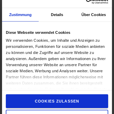
intéresser. Si vous acceptez que nous vous contactions
à cette fin, veuillez cocher la case ci-dessous :
Zustimmung
Details
Über Cookies
Ich stimme zu, auch künftig E-Mails von Toyota
Material Handling zu erhalten.
Diese Webseite verwendet Cookies
Vous pouvez vous désabonner de ces notifications à
Wir verwenden Cookies, um Inhalte und Anzeigen zu
tout moment. Pour plus d'informations sur la
personalisieren, Funktionen für soziale Medien anbieten
désinscription, nos pratiques en matière de protection
zu können und die Zugriffe auf unsere Website zu
des données et la manière dont nous protégeons et
analysieren. Außerdem geben wir Informationen zu Ihrer
respectons votre vie privée, veuillez consulter notre
Verwendung unserer Website an unsere Partner für
Politique de confidentialité et notre Politique en
soziale Medien, Werbung und Analysen weiter. Unsere
matière de cookies. En cliquant sur « Envoyer », vous
Partner führen diese Informationen möglicherweise mit
acceptez que Toyota Material Handling Suisse SA
weiteren Daten zusammen, die Sie ihnen bereitgestellt
enregistre et traite les données personnelles indiquées
haben oder die sie im Rahmen Ihrer Nutzung der Dienste
ci-dessus afin de vous fournir les contenus demandés.
gesammelt haben.
COOKIES ZULASSEN
ENVOYER