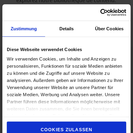
CONTACTEZ-NOUS
BIBLIOTHÈQUE DE
CONTENU
Zustimmung
Details
Über Cookies
Diese Webseite verwendet Cookies
Wir verwenden Cookies, um Inhalte und Anzeigen zu
personalisieren, Funktionen für soziale Medien anbieten
A propos de Toyota
zu können und die Zugriffe auf unsere Website zu
Choisir Toyota
analysieren. Außerdem geben wir Informationen zu Ihrer
Verwendung unserer Website an unsere Partner für
Le Concept de Service Toyota (TSC)
soziale Medien, Werbung und Analysen weiter. Unsere
Toyota Production System
Partner führen diese Informationen möglicherweise mit
weiteren Daten zusammen, die Sie ihnen bereitgestellt
Travailler chez Toyota
haben oder die sie im Rahmen Ihrer Nutzung der Dienste
gesammelt haben.
Durabilité
COOKIES ZULASSEN