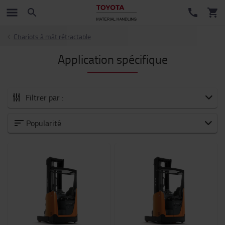
Chariots à mât rétractable
Application spécifique
Filtrer par :
Catégorie
Popularité
Capacité nominale
1400kg
-
1600kg
Hauteur de levée (mm)
10000mm
-
10001mm