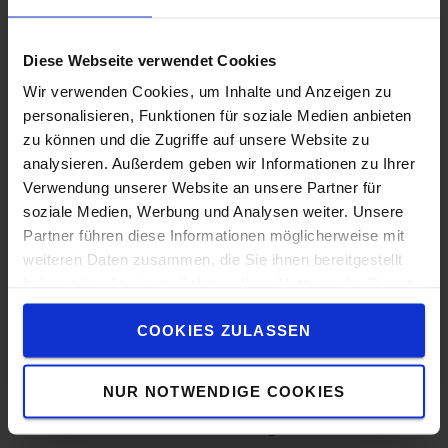
A propos de Toyota
Choisir Toyota
Diese Webseite verwendet Cookies
Le Concept de Service Toyota (TSC)
Wir verwenden Cookies, um Inhalte und Anzeigen zu
personalisieren, Funktionen für soziale Medien anbieten
Toyota Production System
zu können und die Zugriffe auf unsere Website zu
analysieren. Außerdem geben wir Informationen zu Ihrer
Travailler chez Toyota
Verwendung unserer Website an unsere Partner für
Durabilité
soziale Medien, Werbung und Analysen weiter. Unsere
Partner führen diese Informationen möglicherweise mit
weiteren Daten zusammen, die Sie ihnen bereitgestellt
Comment acheter en ligne ?
haben oder die sie im Rahmen Ihrer Nutzung der Dienste
Livraison
gesammelt haben.
COOKIES ZULASSEN
Paiement
Questions fréquentes
NUR NOTWENDIGE COOKIES
Comment acheter un chariot en ligne