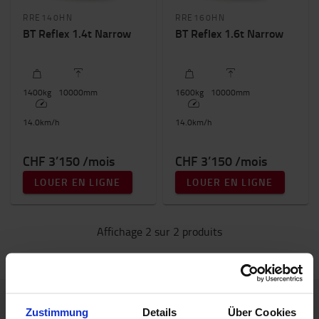
RRE140HN
RRE160HN
BT Reflex 1.4t Narrow
BT Reflex 1.6t Narrow
1400
kg
10000
mm
1600
kg
10000
mm
14.0
km/h
14.0
km/h
CHF 3’150 /mois
CHF 3’150 /mois
LOUER EN LIGNE
LOUER EN LIGNE
Affichage 2 sur 2 produits
Zustimmung
Details
Über Cookies