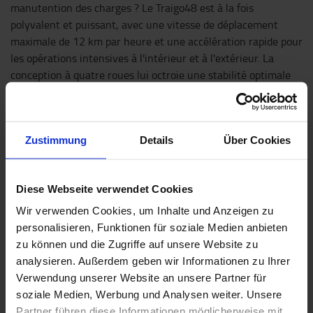
manutention des charges ? Le Traigo48 est à la fois
polyvalent et puissant, avec une vitesse de déplacement
maximale de 12 km par heure et une accélération rapide pour
les opérations intensives à l'intérieur et à l'extérieur. La
conception à quatre roues lui octroie une stabilité optimale
et est idéalement adaptée aux utilisations sur surfaces
irrégulières.
Zustimmung
Details
Über Cookies
Diese Webseite verwendet Cookies
Wir verwenden Cookies, um Inhalte und Anzeigen zu
personalisieren, Funktionen für soziale Medien anbieten
zu können und die Zugriffe auf unsere Website zu
analysieren. Außerdem geben wir Informationen zu Ihrer
Verwendung unserer Website an unsere Partner für
soziale Medien, Werbung und Analysen weiter. Unsere
Partner führen diese Informationen möglicherweise mit