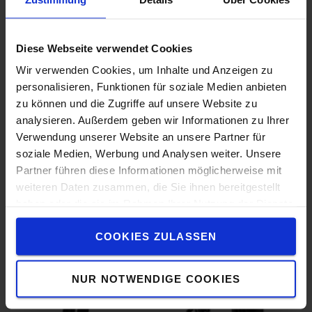
Diese Webseite verwendet Cookies
Wir verwenden Cookies, um Inhalte und Anzeigen zu
personalisieren, Funktionen für soziale Medien anbieten
zu können und die Zugriffe auf unsere Website zu
analysieren. Außerdem geben wir Informationen zu Ihrer
Verwendung unserer Website an unsere Partner für
soziale Medien, Werbung und Analysen weiter. Unsere
Partner führen diese Informationen möglicherweise mit
SyncoDrive par Toyota
weiteren Daten zusammen, die Sie ihnen bereitgestellt
haben oder die sie im Rahmen Ihrer Nutzung der Dienste
Le moteur Toyota IPM (aimant permanent intérieur),
gesammelt haben.
associé à aux contrôleurs avancés Toyota, offre de
COOKIES ZULASSEN
meilleures performances tout en minimisant la
consommation d'énergie.
NUR NOTWENDIGE COOKIES