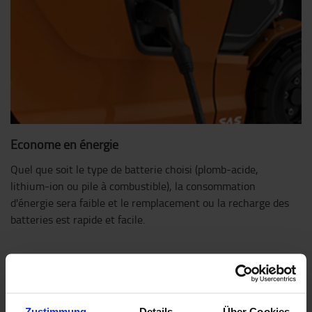
Econome en énergie
Quel que soit le type de batterie choisi (plomb-acide,
lithium-ion ou pile à combustible), la consommation
d'énergie sera faible et le remplacement ou la recharge des
batteries est rapide et facile.
Zustimmung
Details
Über Cookies