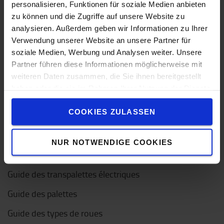
personalisieren, Funktionen für soziale Medien anbieten
zu können und die Zugriffe auf unsere Website zu
Comment acheter en ligne ?
analysieren. Außerdem geben wir Informationen zu Ihrer
Verwendung unserer Website an unsere Partner für
Livraison
soziale Medien, Werbung und Analysen weiter. Unsere
Partner führen diese Informationen möglicherweise mit
Paiement
weiteren Daten zusammen, die Sie ihnen bereitgestellt
Questions fréquentes
haben oder die sie im Rahmen Ihrer Nutzung der Dienste
gesammelt haben.
Comment acheter un chariot en ligne
COOKIES ZULASSEN
Liens utiles
NUR NOTWENDIGE COOKIES
Guide des transpalettes manuels
Guide des transpalettes électriques
Guide des palettes
Guide des types de roues