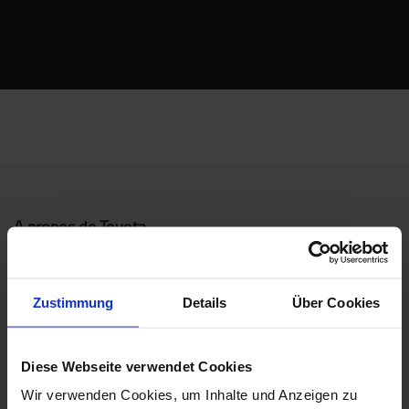
A propos de Toyota
Choisir Toyota
Le Concept de Service Toyota (TSC)
Zustimmung
Details
Über Cookies
Toyota Production System
Diese Webseite verwendet Cookies
Travailler chez Toyota
Wir verwenden Cookies, um Inhalte und Anzeigen zu
Durabilité