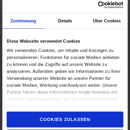
Zustimmung
Details
Über Cookies
Diese Webseite verwendet Cookies
Wir verwenden Cookies, um Inhalte und Anzeigen zu
personalisieren, Funktionen für soziale Medien anbieten
zu können und die Zugriffe auf unsere Website zu
analysieren. Außerdem geben wir Informationen zu Ihrer
Verwendung unserer Website an unsere Partner für
soziale Medien, Werbung und Analysen weiter. Unsere
Partner führen diese Informationen möglicherweise mit
weiteren Daten zusammen, die Sie ihnen bereitgestellt
Affichage numérique
haben oder die sie im Rahmen Ihrer Nutzung der Dienste
gesammelt haben.
Fournit à l’opérateur des informations claires sur les
COOKIES ZULASSEN
principaux paramètres et l’état de la batterie.