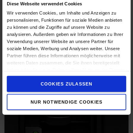
Diese Webseite verwendet Cookies
Ce gerbeur est conçu pour les travaux lourds : le châssis
Wir verwenden Cookies, um Inhalte und Anzeigen zu
plus large lui confère une meilleure stabilité, les mâts
personalisieren, Funktionen für soziale Medien anbieten
rigides permettent des hauteurs de levage allant jusqu'à 6
zu können und die Zugriffe auf unsere Website zu
m et les batteries de grande taille garantissent des
analysieren. Außerdem geben wir Informationen zu Ihrer
performances élevées tout au long de la journée de travail.
Verwendung unserer Website an unsere Partner für
soziale Medien, Werbung und Analysen weiter. Unsere
Partner führen diese Informationen möglicherweise mit
weiteren Daten zusammen, die Sie ihnen bereitgestellt
haben oder die sie im Rahmen Ihrer Nutzung der Dienste
gesammelt haben.
COOKIES ZULASSEN
NUR NOTWENDIGE COOKIES